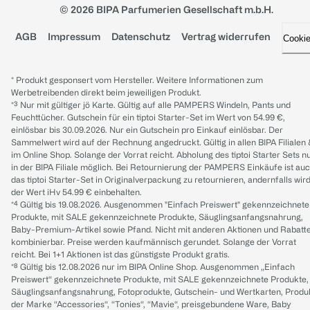
© 2026 BIPA Parfumerien Gesellschaft m.b.H.
AGB
Impressum
Datenschutz
Vertrag widerrufen
Cooki
* Produkt gesponsert vom Hersteller. Weitere Informationen zum
Werbetreibenden direkt beim jeweiligen Produkt.
*³ Nur mit gültiger jö Karte. Gültig auf alle PAMPERS Windeln, Pants und
Feuchttücher. Gutschein für ein tiptoi Starter-Set im Wert von 54.99 €,
einlösbar bis 30.09.2026. Nur ein Gutschein pro Einkauf einlösbar. Der
Sammelwert wird auf der Rechnung angedruckt. Gültig in allen BIPA Filialen
im Online Shop. Solange der Vorrat reicht. Abholung des tiptoi Starter Sets n
in der BIPA Filiale möglich. Bei Retournierung der PAMPERS Einkäufe ist au
das tiptoi Starter-Set in Originalverpackung zu retournieren, andernfalls wir
der Wert iHv 54.99 € einbehalten.
*⁴ Gültig bis 19.08.2026. Ausgenommen "Einfach Preiswert" gekennzeichnete
Produkte, mit SALE gekennzeichnete Produkte, Säuglingsanfangsnahrung,
Baby-Premium-Artikel sowie Pfand. Nicht mit anderen Aktionen und Rabatt
kombinierbar. Preise werden kaufmännisch gerundet. Solange der Vorrat
reicht. Bei 1+1 Aktionen ist das günstigste Produkt gratis.
*⁸ Gültig bis 12.08.2026 nur im BIPA Online Shop. Ausgenommen „Einfach
Preiswert“ gekennzeichnete Produkte, mit SALE gekennzeichnete Produkte,
Säuglingsanfangsnahrung, Fotoprodukte, Gutschein- und Wertkarten, Produ
der Marke “Accessories“, “Tonies“, “Mavie“, preisgebundene Ware, Baby