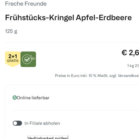
Freche Freunde
Frühstücks-Kringel Apfel-Erdbeere
125 g
Preis
€ 2,
1 kg 21
Preise in Euro inkl. 10 % MwSt. zzgl. Versandkos
Online lieferbar
In Filiale abholen
Verfügbarkeit prüfen