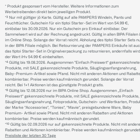
* Produkt gesponsert vom Hersteller. Weitere Informationen zum
Werbetreibenden direkt beim jeweiligen Produkt.
*³ Nur mit gültiger jö Karte. Gültig auf alle PAMPERS Windeln, Pants und
Feuchttücher. Gutschein für ein tiptoi Starter-Set im Wert von 54.99 €,
einlösbar bis 30.09.2026. Nur ein Gutschein pro Einkauf einlösbar. Der
Sammelwert wird auf der Rechnung angedruckt. Gültig in allen BIPA Filialen
im Online Shop. Solange der Vorrat reicht. Abholung des tiptoi Starter Sets n
in der BIPA Filiale möglich. Bei Retournierung der PAMPERS Einkäufe ist au
das tiptoi Starter-Set in Originalverpackung zu retournieren, andernfalls wir
der Wert iHv 54.99 € einbehalten.
*⁴ Gültig bis 19.08.2026. Ausgenommen "Einfach Preiswert" gekennzeichnete
Produkte, mit SALE gekennzeichnete Produkte, Säuglingsanfangsnahrung,
Baby-Premium-Artikel sowie Pfand. Nicht mit anderen Aktionen und Rabatt
kombinierbar. Preise werden kaufmännisch gerundet. Solange der Vorrat
reicht. Bei 1+1 Aktionen ist das günstigste Produkt gratis.
*⁸ Gültig bis 12.08.2026 nur im BIPA Online Shop. Ausgenommen „Einfach
Preiswert“ gekennzeichnete Produkte, mit SALE gekennzeichnete Produkte,
Säuglingsanfangsnahrung, Fotoprodukte, Gutschein- und Wertkarten, Produ
der Marke “Accessories“, “Tonies“, “Mavie“, preisgebundene Ware, Baby
Premium- Artikel sowie Pfand. Nicht mit anderen Rabatten und Aktionen
kombinierbar. Preise werden kaufmännisch gerundet.
*¹⁰ Gültig bis 02.09.2026 nur auf gekennzeichnete Produkte. Nicht mit ander
Rabatten und Aktionen kombinierbar. Preise werden kaufmännisch gerundet
Preisliste der letzten 30 Tage