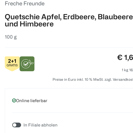
Freche Freunde
Quetschie Apfel, Erdbeere, Blaubeere
und Himbeere
100 g
Prei
€ 1,
1 kg 16
Preise in Euro inkl. 10 % MwSt. zzgl. Versandkos
Online lieferbar
In Filiale abholen