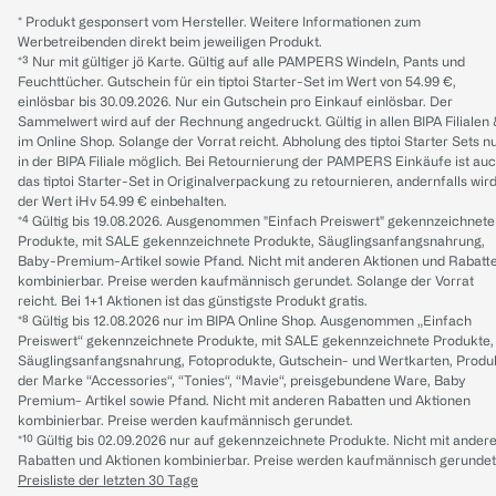
* Produkt gesponsert vom Hersteller. Weitere Informationen zum
Werbetreibenden direkt beim jeweiligen Produkt.
*³ Nur mit gültiger jö Karte. Gültig auf alle PAMPERS Windeln, Pants und
Feuchttücher. Gutschein für ein tiptoi Starter-Set im Wert von 54.99 €,
einlösbar bis 30.09.2026. Nur ein Gutschein pro Einkauf einlösbar. Der
Sammelwert wird auf der Rechnung angedruckt. Gültig in allen BIPA Filialen
im Online Shop. Solange der Vorrat reicht. Abholung des tiptoi Starter Sets n
in der BIPA Filiale möglich. Bei Retournierung der PAMPERS Einkäufe ist au
das tiptoi Starter-Set in Originalverpackung zu retournieren, andernfalls wir
der Wert iHv 54.99 € einbehalten.
*⁴ Gültig bis 19.08.2026. Ausgenommen "Einfach Preiswert" gekennzeichnete
Produkte, mit SALE gekennzeichnete Produkte, Säuglingsanfangsnahrung,
Baby-Premium-Artikel sowie Pfand. Nicht mit anderen Aktionen und Rabatt
kombinierbar. Preise werden kaufmännisch gerundet. Solange der Vorrat
reicht. Bei 1+1 Aktionen ist das günstigste Produkt gratis.
*⁸ Gültig bis 12.08.2026 nur im BIPA Online Shop. Ausgenommen „Einfach
Preiswert“ gekennzeichnete Produkte, mit SALE gekennzeichnete Produkte,
Säuglingsanfangsnahrung, Fotoprodukte, Gutschein- und Wertkarten, Produ
der Marke “Accessories“, “Tonies“, “Mavie“, preisgebundene Ware, Baby
Premium- Artikel sowie Pfand. Nicht mit anderen Rabatten und Aktionen
kombinierbar. Preise werden kaufmännisch gerundet.
*¹⁰ Gültig bis 02.09.2026 nur auf gekennzeichnete Produkte. Nicht mit ander
Rabatten und Aktionen kombinierbar. Preise werden kaufmännisch gerundet
Preisliste der letzten 30 Tage