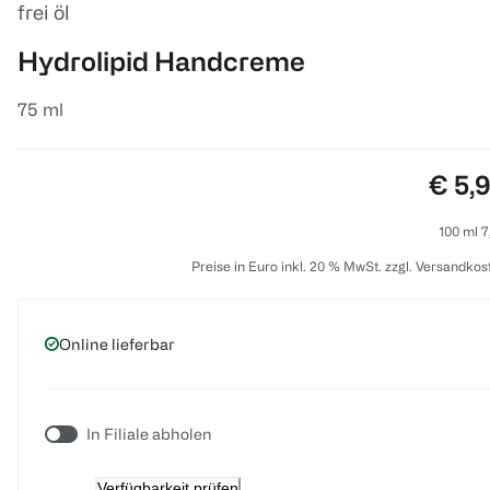
frei öl
Hydrolipid Handcreme
75 ml
Preis
€ 5,
100 ml 7
Preise in Euro inkl. 20 % MwSt. zzgl. Versandkos
Online lieferbar
In Filiale abholen
Verfügbarkeit prüfen