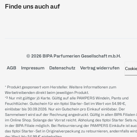
Finde uns auch auf
© 2026 BIPA Parfumerien Gesellschaft m.b.H.
AGB
Impressum
Datenschutz
Vertrag widerrufen
Cooki
* Produkt gesponsert vom Hersteller. Weitere Informationen zum
Werbetreibenden direkt beim jeweiligen Produkt.
*³ Nur mit gültiger jö Karte. Gültig auf alle PAMPERS Windeln, Pants und
Feuchttücher. Gutschein für ein tiptoi Starter-Set im Wert von 54.99 €,
einlösbar bis 30.09.2026. Nur ein Gutschein pro Einkauf einlösbar. Der
Sammelwert wird auf der Rechnung angedruckt. Gültig in allen BIPA Filialen
im Online Shop. Solange der Vorrat reicht. Abholung des tiptoi Starter Sets n
in der BIPA Filiale möglich. Bei Retournierung der PAMPERS Einkäufe ist au
das tiptoi Starter-Set in Originalverpackung zu retournieren, andernfalls wir
der Wert iHv 54.99 € einbehalten.