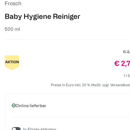
Frosch
Baby Hygiene Reiniger
500 ml
Alte
€ 3
Preis
€ 2,
1 l 
Preise in Euro inkl. 20 % MwSt. zzgl. Versandkos
Online lieferbar
In Filiale abholen