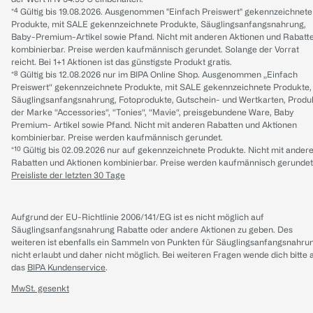
*⁴ Gültig bis 19.08.2026. Ausgenommen "Einfach Preiswert" gekennzeichnete
Produkte, mit SALE gekennzeichnete Produkte, Säuglingsanfangsnahrung,
Baby-Premium-Artikel sowie Pfand. Nicht mit anderen Aktionen und Rabatt
kombinierbar. Preise werden kaufmännisch gerundet. Solange der Vorrat
reicht. Bei 1+1 Aktionen ist das günstigste Produkt gratis.
*⁸ Gültig bis 12.08.2026 nur im BIPA Online Shop. Ausgenommen „Einfach
Preiswert“ gekennzeichnete Produkte, mit SALE gekennzeichnete Produkte,
Säuglingsanfangsnahrung, Fotoprodukte, Gutschein- und Wertkarten, Produ
der Marke “Accessories“, “Tonies“, “Mavie“, preisgebundene Ware, Baby
Premium- Artikel sowie Pfand. Nicht mit anderen Rabatten und Aktionen
kombinierbar. Preise werden kaufmännisch gerundet.
*¹⁰ Gültig bis 02.09.2026 nur auf gekennzeichnete Produkte. Nicht mit ander
Rabatten und Aktionen kombinierbar. Preise werden kaufmännisch gerundet
Preisliste der letzten 30 Tage
Aufgrund der EU-Richtlinie 2006/141/EG ist es nicht möglich auf
Säuglingsanfangsnahrung Rabatte oder andere Aktionen zu geben. Des
weiteren ist ebenfalls ein Sammeln von Punkten für Säuglingsanfangsnahru
nicht erlaubt und daher nicht möglich.
Bei weiteren Fragen wende dich bitte 
das
BIPA Kundenservice
.
MwSt. gesenkt