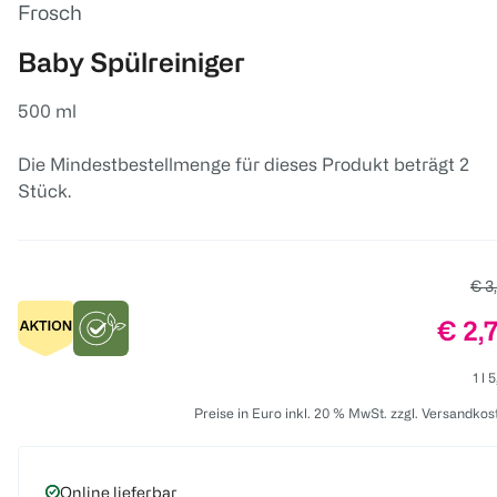
Frosch
Baby Spülreiniger
500 ml
Die Mindestbestellmenge für dieses Produkt beträgt 2
Stück.
Alte
€ 3
Preis
€ 2,
1 l 
Preise in Euro inkl. 20 % MwSt. zzgl. Versandkos
Online lieferbar