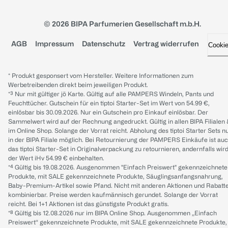
© 2026 BIPA Parfumerien Gesellschaft m.b.H.
AGB
Impressum
Datenschutz
Vertrag widerrufen
Cooki
* Produkt gesponsert vom Hersteller. Weitere Informationen zum
Werbetreibenden direkt beim jeweiligen Produkt.
*³ Nur mit gültiger jö Karte. Gültig auf alle PAMPERS Windeln, Pants und
Feuchttücher. Gutschein für ein tiptoi Starter-Set im Wert von 54.99 €,
einlösbar bis 30.09.2026. Nur ein Gutschein pro Einkauf einlösbar. Der
Sammelwert wird auf der Rechnung angedruckt. Gültig in allen BIPA Filialen
im Online Shop. Solange der Vorrat reicht. Abholung des tiptoi Starter Sets n
in der BIPA Filiale möglich. Bei Retournierung der PAMPERS Einkäufe ist au
das tiptoi Starter-Set in Originalverpackung zu retournieren, andernfalls wir
der Wert iHv 54.99 € einbehalten.
*⁴ Gültig bis 19.08.2026. Ausgenommen "Einfach Preiswert" gekennzeichnete
Produkte, mit SALE gekennzeichnete Produkte, Säuglingsanfangsnahrung,
Baby-Premium-Artikel sowie Pfand. Nicht mit anderen Aktionen und Rabatt
kombinierbar. Preise werden kaufmännisch gerundet. Solange der Vorrat
reicht. Bei 1+1 Aktionen ist das günstigste Produkt gratis.
*⁸ Gültig bis 12.08.2026 nur im BIPA Online Shop. Ausgenommen „Einfach
Preiswert“ gekennzeichnete Produkte, mit SALE gekennzeichnete Produkte,