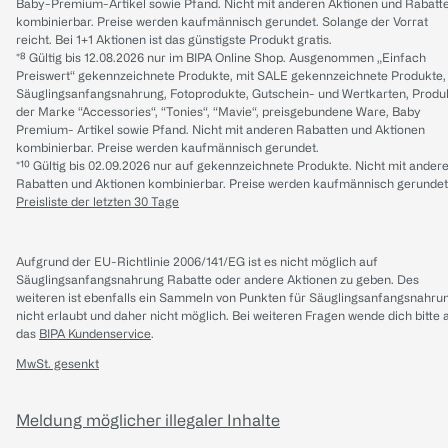
Baby-Premium-Artikel sowie Pfand. Nicht mit anderen Aktionen und Rabatt
kombinierbar. Preise werden kaufmännisch gerundet. Solange der Vorrat
reicht. Bei 1+1 Aktionen ist das günstigste Produkt gratis.
*⁸ Gültig bis 12.08.2026 nur im BIPA Online Shop. Ausgenommen „Einfach
Preiswert“ gekennzeichnete Produkte, mit SALE gekennzeichnete Produkte,
Säuglingsanfangsnahrung, Fotoprodukte, Gutschein- und Wertkarten, Produ
der Marke “Accessories“, “Tonies“, “Mavie“, preisgebundene Ware, Baby
Premium- Artikel sowie Pfand. Nicht mit anderen Rabatten und Aktionen
kombinierbar. Preise werden kaufmännisch gerundet.
*¹⁰ Gültig bis 02.09.2026 nur auf gekennzeichnete Produkte. Nicht mit ander
Rabatten und Aktionen kombinierbar. Preise werden kaufmännisch gerundet
Preisliste der letzten 30 Tage
Aufgrund der EU-Richtlinie 2006/141/EG ist es nicht möglich auf
Säuglingsanfangsnahrung Rabatte oder andere Aktionen zu geben. Des
weiteren ist ebenfalls ein Sammeln von Punkten für Säuglingsanfangsnahru
nicht erlaubt und daher nicht möglich.
Bei weiteren Fragen wende dich bitte 
das
BIPA Kundenservice
.
MwSt. gesenkt
Meldung möglicher illegaler Inhalte