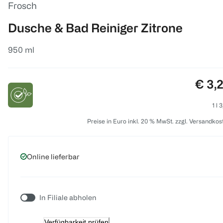
Frosch
Dusche & Bad Reiniger Zitrone
950 ml
Preis
€ 3,
1 l 
Preise in Euro inkl. 20 % MwSt. zzgl. Versandkos
Online lieferbar
In Filiale abholen
Verfügbarkeit prüfen