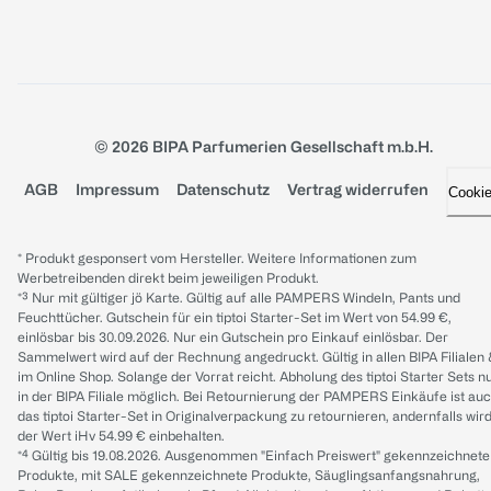
© 2026 BIPA Parfumerien Gesellschaft m.b.H.
AGB
Impressum
Datenschutz
Vertrag widerrufen
Cooki
* Produkt gesponsert vom Hersteller. Weitere Informationen zum
Werbetreibenden direkt beim jeweiligen Produkt.
*³ Nur mit gültiger jö Karte. Gültig auf alle PAMPERS Windeln, Pants und
Feuchttücher. Gutschein für ein tiptoi Starter-Set im Wert von 54.99 €,
einlösbar bis 30.09.2026. Nur ein Gutschein pro Einkauf einlösbar. Der
Sammelwert wird auf der Rechnung angedruckt. Gültig in allen BIPA Filialen
im Online Shop. Solange der Vorrat reicht. Abholung des tiptoi Starter Sets n
in der BIPA Filiale möglich. Bei Retournierung der PAMPERS Einkäufe ist au
das tiptoi Starter-Set in Originalverpackung zu retournieren, andernfalls wir
der Wert iHv 54.99 € einbehalten.
*⁴ Gültig bis 19.08.2026. Ausgenommen "Einfach Preiswert" gekennzeichnete
Produkte, mit SALE gekennzeichnete Produkte, Säuglingsanfangsnahrung,