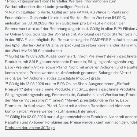
* Produkt gesponsert vom Hersteller. Weitere Informationen zum
Werbetreibenden direkt beim jeweiligen Produkt.
*³ Nur mit gültiger jö Karte. Gültig auf alle PAMPERS Windeln, Pants und
Feuchttücher. Gutschein für ein tiptoi Starter-Set im Wert von 54.99 €,
einlösbar bis 30.09.2026. Nur ein Gutschein pro Einkauf einlösbar. Der
Sammelwert wird auf der Rechnung angedruckt. Gültig in allen BIPA Filialen
im Online Shop. Solange der Vorrat reicht. Abholung des tiptoi Starter Sets n
in der BIPA Filiale möglich. Bei Retournierung der PAMPERS Einkäufe ist au
das tiptoi Starter-Set in Originalverpackung zu retournieren, andernfalls wir
der Wert iHv 54.99 € einbehalten.
*⁴ Gültig bis 19.08.2026. Ausgenommen "Einfach Preiswert" gekennzeichnete
Produkte, mit SALE gekennzeichnete Produkte, Säuglingsanfangsnahrung,
Baby-Premium-Artikel sowie Pfand. Nicht mit anderen Aktionen und Rabatt
kombinierbar. Preise werden kaufmännisch gerundet. Solange der Vorrat
reicht. Bei 1+1 Aktionen ist das günstigste Produkt gratis.
*⁸ Gültig bis 12.08.2026 nur im BIPA Online Shop. Ausgenommen „Einfach
Preiswert“ gekennzeichnete Produkte, mit SALE gekennzeichnete Produkte,
Säuglingsanfangsnahrung, Fotoprodukte, Gutschein- und Wertkarten, Produ
der Marke “Accessories“, “Tonies“, “Mavie“, preisgebundene Ware, Baby
Premium- Artikel sowie Pfand. Nicht mit anderen Rabatten und Aktionen
kombinierbar. Preise werden kaufmännisch gerundet.
*¹⁰ Gültig bis 02.09.2026 nur auf gekennzeichnete Produkte. Nicht mit ander
Rabatten und Aktionen kombinierbar. Preise werden kaufmännisch gerundet
Preisliste der letzten 30 Tage