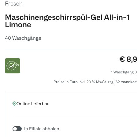
Frosch
Maschinengeschirrspül-Gel All-in-1
Limone
40 Waschgänge
Preis
€ 8,
1 Waschgang 0
Preise in Euro inkl. 20 % MwSt. zzgl. Versandkos
Online lieferbar
In Filiale abholen