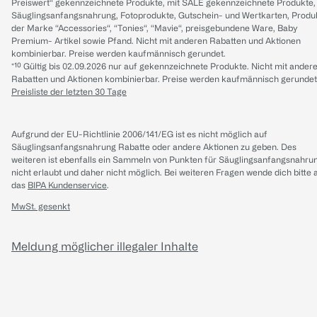
Preiswert“ gekennzeichnete Produkte, mit SALE gekennzeichnete Produkte,
Säuglingsanfangsnahrung, Fotoprodukte, Gutschein- und Wertkarten, Produ
der Marke “Accessories“, “Tonies“, “Mavie“, preisgebundene Ware, Baby
Premium- Artikel sowie Pfand. Nicht mit anderen Rabatten und Aktionen
kombinierbar. Preise werden kaufmännisch gerundet.
*¹⁰ Gültig bis 02.09.2026 nur auf gekennzeichnete Produkte. Nicht mit ander
Rabatten und Aktionen kombinierbar. Preise werden kaufmännisch gerundet
Preisliste der letzten 30 Tage
Aufgrund der EU-Richtlinie 2006/141/EG ist es nicht möglich auf
Säuglingsanfangsnahrung Rabatte oder andere Aktionen zu geben. Des
weiteren ist ebenfalls ein Sammeln von Punkten für Säuglingsanfangsnahru
nicht erlaubt und daher nicht möglich.
Bei weiteren Fragen wende dich bitte 
das
BIPA Kundenservice
.
MwSt. gesenkt
Meldung möglicher illegaler Inhalte