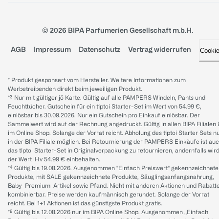
© 2026 BIPA Parfumerien Gesellschaft m.b.H.
AGB
Impressum
Datenschutz
Vertrag widerrufen
Cooki
* Produkt gesponsert vom Hersteller. Weitere Informationen zum
Werbetreibenden direkt beim jeweiligen Produkt.
*³ Nur mit gültiger jö Karte. Gültig auf alle PAMPERS Windeln, Pants und
Feuchttücher. Gutschein für ein tiptoi Starter-Set im Wert von 54.99 €,
einlösbar bis 30.09.2026. Nur ein Gutschein pro Einkauf einlösbar. Der
Sammelwert wird auf der Rechnung angedruckt. Gültig in allen BIPA Filialen
im Online Shop. Solange der Vorrat reicht. Abholung des tiptoi Starter Sets n
in der BIPA Filiale möglich. Bei Retournierung der PAMPERS Einkäufe ist au
das tiptoi Starter-Set in Originalverpackung zu retournieren, andernfalls wir
der Wert iHv 54.99 € einbehalten.
*⁴ Gültig bis 19.08.2026. Ausgenommen "Einfach Preiswert" gekennzeichnete
Produkte, mit SALE gekennzeichnete Produkte, Säuglingsanfangsnahrung,
Baby-Premium-Artikel sowie Pfand. Nicht mit anderen Aktionen und Rabatt
kombinierbar. Preise werden kaufmännisch gerundet. Solange der Vorrat
reicht. Bei 1+1 Aktionen ist das günstigste Produkt gratis.
*⁸ Gültig bis 12.08.2026 nur im BIPA Online Shop. Ausgenommen „Einfach