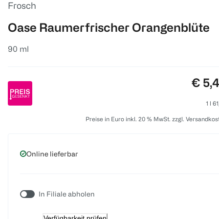
Frosch
Oase Raumerfrischer Orangenblüte
90 ml
Preis
€ 5,
1 l 6
Preise in Euro inkl. 20 % MwSt. zzgl. Versandkos
Online lieferbar
In Filiale abholen
Verfügbarkeit prüfen