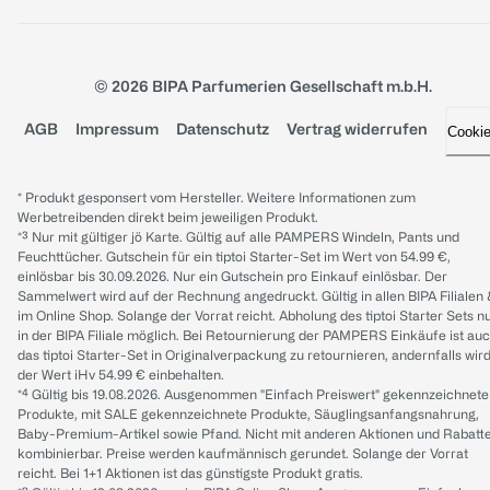
© 2026 BIPA Parfumerien Gesellschaft m.b.H.
AGB
Impressum
Datenschutz
Vertrag widerrufen
Cooki
* Produkt gesponsert vom Hersteller. Weitere Informationen zum
Werbetreibenden direkt beim jeweiligen Produkt.
*³ Nur mit gültiger jö Karte. Gültig auf alle PAMPERS Windeln, Pants und
Feuchttücher. Gutschein für ein tiptoi Starter-Set im Wert von 54.99 €,
einlösbar bis 30.09.2026. Nur ein Gutschein pro Einkauf einlösbar. Der
Sammelwert wird auf der Rechnung angedruckt. Gültig in allen BIPA Filialen
im Online Shop. Solange der Vorrat reicht. Abholung des tiptoi Starter Sets n
in der BIPA Filiale möglich. Bei Retournierung der PAMPERS Einkäufe ist au
das tiptoi Starter-Set in Originalverpackung zu retournieren, andernfalls wir
der Wert iHv 54.99 € einbehalten.
*⁴ Gültig bis 19.08.2026. Ausgenommen "Einfach Preiswert" gekennzeichnete
Produkte, mit SALE gekennzeichnete Produkte, Säuglingsanfangsnahrung,
Baby-Premium-Artikel sowie Pfand. Nicht mit anderen Aktionen und Rabatt
kombinierbar. Preise werden kaufmännisch gerundet. Solange der Vorrat
reicht. Bei 1+1 Aktionen ist das günstigste Produkt gratis.