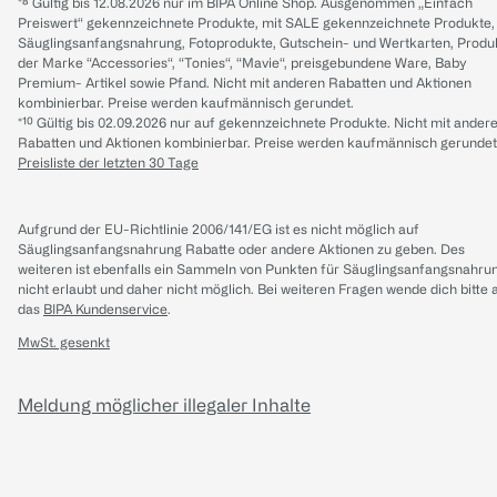
*⁸ Gültig bis 12.08.2026 nur im BIPA Online Shop. Ausgenommen „Einfach
Preiswert“ gekennzeichnete Produkte, mit SALE gekennzeichnete Produkte,
Säuglingsanfangsnahrung, Fotoprodukte, Gutschein- und Wertkarten, Produ
der Marke “Accessories“, “Tonies“, “Mavie“, preisgebundene Ware, Baby
Premium- Artikel sowie Pfand. Nicht mit anderen Rabatten und Aktionen
kombinierbar. Preise werden kaufmännisch gerundet.
*¹⁰ Gültig bis 02.09.2026 nur auf gekennzeichnete Produkte. Nicht mit ander
Rabatten und Aktionen kombinierbar. Preise werden kaufmännisch gerundet
Preisliste der letzten 30 Tage
Aufgrund der EU-Richtlinie 2006/141/EG ist es nicht möglich auf
Säuglingsanfangsnahrung Rabatte oder andere Aktionen zu geben. Des
weiteren ist ebenfalls ein Sammeln von Punkten für Säuglingsanfangsnahru
nicht erlaubt und daher nicht möglich.
Bei weiteren Fragen wende dich bitte 
das
BIPA Kundenservice
.
MwSt. gesenkt
Meldung möglicher illegaler Inhalte