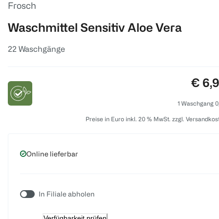
Frosch
Waschmittel Sensitiv Aloe Vera
22 Waschgänge
Preis
€ 6,
1 Waschgang 0
Preise in Euro inkl. 20 % MwSt. zzgl. Versandkos
Online lieferbar
In Filiale abholen
Verfügbarkeit prüfen