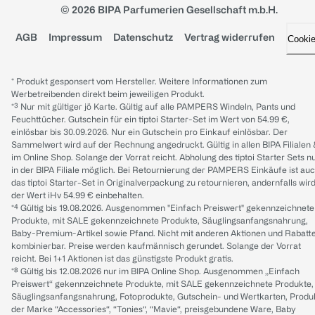
© 2026 BIPA Parfumerien Gesellschaft m.b.H.
AGB
Impressum
Datenschutz
Vertrag widerrufen
Cooki
* Produkt gesponsert vom Hersteller. Weitere Informationen zum
Werbetreibenden direkt beim jeweiligen Produkt.
*³ Nur mit gültiger jö Karte. Gültig auf alle PAMPERS Windeln, Pants und
Feuchttücher. Gutschein für ein tiptoi Starter-Set im Wert von 54.99 €,
einlösbar bis 30.09.2026. Nur ein Gutschein pro Einkauf einlösbar. Der
Sammelwert wird auf der Rechnung angedruckt. Gültig in allen BIPA Filialen
im Online Shop. Solange der Vorrat reicht. Abholung des tiptoi Starter Sets n
in der BIPA Filiale möglich. Bei Retournierung der PAMPERS Einkäufe ist au
das tiptoi Starter-Set in Originalverpackung zu retournieren, andernfalls wir
der Wert iHv 54.99 € einbehalten.
*⁴ Gültig bis 19.08.2026. Ausgenommen "Einfach Preiswert" gekennzeichnete
Produkte, mit SALE gekennzeichnete Produkte, Säuglingsanfangsnahrung,
Baby-Premium-Artikel sowie Pfand. Nicht mit anderen Aktionen und Rabatt
kombinierbar. Preise werden kaufmännisch gerundet. Solange der Vorrat
reicht. Bei 1+1 Aktionen ist das günstigste Produkt gratis.
*⁸ Gültig bis 12.08.2026 nur im BIPA Online Shop. Ausgenommen „Einfach
Preiswert“ gekennzeichnete Produkte, mit SALE gekennzeichnete Produkte,
Säuglingsanfangsnahrung, Fotoprodukte, Gutschein- und Wertkarten, Produ
der Marke “Accessories“, “Tonies“, “Mavie“, preisgebundene Ware, Baby