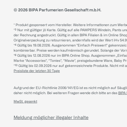
© 2026 BIPA Parfumerien Gesellschaft m.b.H.
* Produkt gesponsert vom Hersteller. Weitere Informationen zum Werbe
*³ Nur mit gültiger jö Karte. Gültig auf alle PAMPERS Windeln, Pants un
der Rechnung angedruckt. Gültig in allen BIPA Filialen & im Online Shop
Originalverpackung zu retournieren, andernfalls wird der Wert iHv 54.9
*⁴ Gültig bis 19.08.2026. Ausgenommen "Einfach Preiswert" gekennze
kombinierbar. Preise werden kaufmännisch gerundet. Solange der Vorrat 
*⁸ Gültig bis 12.08.2026 nur im BIPA Online Shop. Ausgenommen „Einf
Marke “Accessories“, “Tonies“, “Mavie“, preisgebundene Ware, Baby P
*¹⁰ Gültig bis 02.09.2026 nur auf gekennzeichnete Produkte. Nicht mi
Preisliste der letzten 30 Tage
Aufgrund der EU-Richtlinie 2006/141/EG ist es nicht möglich auf Säug
daher nicht möglich.
Bei weiteren Fragen wende dich bitte an das
BIPA
MwSt. gesenkt
Meldung möglicher illegaler Inhalte