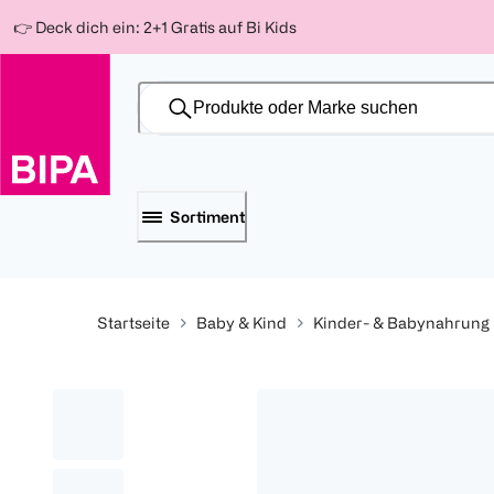
Weiter
Für
Für
Für
👉 Deck dich ein: 2+1 Gratis auf Bi Kids
zum
300 Ös
500 Ös
150 Ös
Inhalt
-20%
-10%
-15%
Sortiment
Startseite
Baby & Kind
Kinder- & Babynahrung