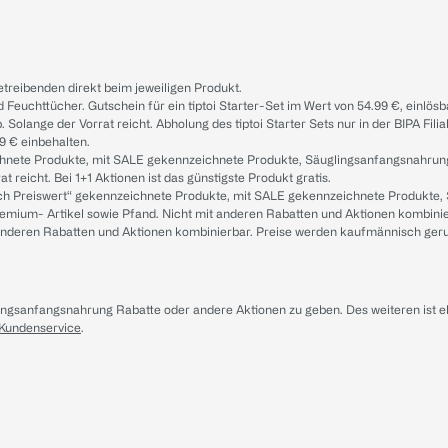
treibenden direkt beim jeweiligen Produkt.
d Feuchttücher. Gutschein für ein tiptoi Starter-Set im Wert von 54.99 €, einlö
. Solange der Vorrat reicht. Abholung des tiptoi Starter Sets nur in der BIPA Fil
9 € einbehalten.
ichnete Produkte, mit SALE gekennzeichnete Produkte, Säuglingsanfangsnahrun
reicht. Bei 1+1 Aktionen ist das günstigste Produkt gratis.
ach Preiswert“ gekennzeichnete Produkte, mit SALE gekennzeichnete Produkte,
remium- Artikel sowie Pfand. Nicht mit anderen Rabatten und Aktionen kombini
t anderen Rabatten und Aktionen kombinierbar. Preise werden kaufmännisch ger
lingsanfangsnahrung Rabatte oder andere Aktionen zu geben. Des weiteren ist 
 Kundenservice
.