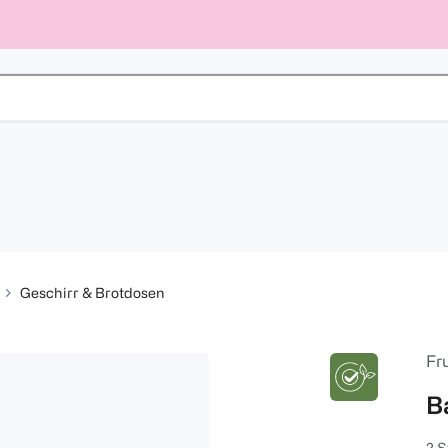
Geschirr & Brotdosen
Fr
B
2 S