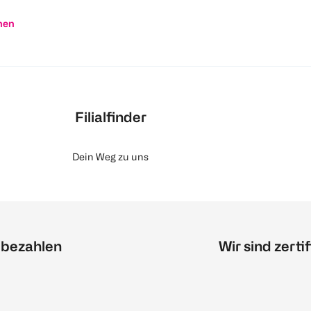
nen
Filialfinder
Dein Weg zu uns
 bezahlen
Wir sind zertif