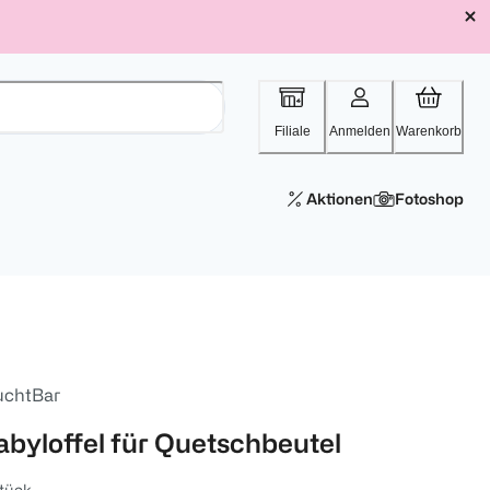
Filiale
Anmelden
Warenkorb
Aktionen
Fotoshop
uchtBar
abyloffel für Quetschbeutel
tück