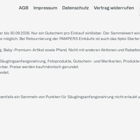
AGB
Impressum
Datenschutz
Vertrag widerrufen
sbar bis 30.09.2026. Nur ein Gutschein pro Einkauf einlösbar. Der Sammelwert wir
iale möglich. Bei Retournierung der PAMPERS Einkäufe ist auch das tiptoi Starter
g, Baby-Premium-Artikel sowie Pfand. Nicht mit anderen Aktionen und Rabatte
 Säuglingsanfangsnahrung, Fotoprodukte, Gutschein- und Wertkarten, Produkte
erbar. Preise werden kaufmännisch gerundet.
undet.
ebenfalls ein Sammeln von Punkten für Säuglingsanfangsnahrung nicht erlaubt 