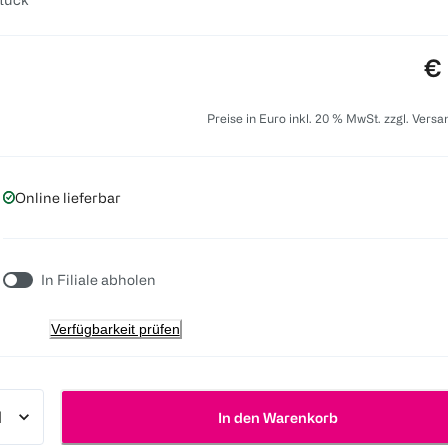
Pr
€ 
Preise in Euro inkl. 20 % MwSt. zzgl. Vers
Online lieferbar
In Filiale abholen
Verfügbarkeit prüfen
In den Warenkorb