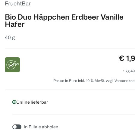
FruchtBar
Bio Duo Häppchen Erdbeer Vanille
Hafer
40 g
Prei
€ 1,
1 kg 49
Preise in Euro inkl. 10 % MwSt. zzgl. Versandkos
Online lieferbar
In Filiale abholen