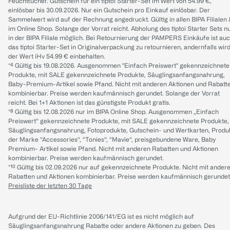
Feuchttücher. Gutschein für ein tiptoi Starter-Set im Wert von 54.99 €,
einlösbar bis 30.09.2026. Nur ein Gutschein pro Einkauf einlösbar. Der
Sammelwert wird auf der Rechnung angedruckt. Gültig in allen BIPA Filialen
im Online Shop. Solange der Vorrat reicht. Abholung des tiptoi Starter Sets n
in der BIPA Filiale möglich. Bei Retournierung der PAMPERS Einkäufe ist au
das tiptoi Starter-Set in Originalverpackung zu retournieren, andernfalls wir
der Wert iHv 54.99 € einbehalten.
*⁴ Gültig bis 19.08.2026. Ausgenommen "Einfach Preiswert" gekennzeichnete
Produkte, mit SALE gekennzeichnete Produkte, Säuglingsanfangsnahrung,
Baby-Premium-Artikel sowie Pfand. Nicht mit anderen Aktionen und Rabatt
kombinierbar. Preise werden kaufmännisch gerundet. Solange der Vorrat
reicht. Bei 1+1 Aktionen ist das günstigste Produkt gratis.
*⁸ Gültig bis 12.08.2026 nur im BIPA Online Shop. Ausgenommen „Einfach
Preiswert“ gekennzeichnete Produkte, mit SALE gekennzeichnete Produkte,
Säuglingsanfangsnahrung, Fotoprodukte, Gutschein- und Wertkarten, Produ
der Marke “Accessories“, “Tonies“, “Mavie“, preisgebundene Ware, Baby
Premium- Artikel sowie Pfand. Nicht mit anderen Rabatten und Aktionen
kombinierbar. Preise werden kaufmännisch gerundet.
*¹⁰ Gültig bis 02.09.2026 nur auf gekennzeichnete Produkte. Nicht mit ander
Rabatten und Aktionen kombinierbar. Preise werden kaufmännisch gerundet
Preisliste der letzten 30 Tage
Aufgrund der EU-Richtlinie 2006/141/EG ist es nicht möglich auf
Säuglingsanfangsnahrung Rabatte oder andere Aktionen zu geben. Des