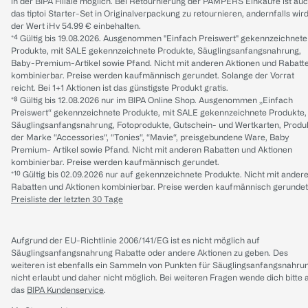
in der BIPA Filiale möglich. Bei Retournierung der PAMPERS Einkäufe ist au
das tiptoi Starter-Set in Originalverpackung zu retournieren, andernfalls wir
der Wert iHv 54.99 € einbehalten.
*⁴ Gültig bis 19.08.2026. Ausgenommen "Einfach Preiswert" gekennzeichnete
Produkte, mit SALE gekennzeichnete Produkte, Säuglingsanfangsnahrung,
Baby-Premium-Artikel sowie Pfand. Nicht mit anderen Aktionen und Rabatt
kombinierbar. Preise werden kaufmännisch gerundet. Solange der Vorrat
reicht. Bei 1+1 Aktionen ist das günstigste Produkt gratis.
*⁸ Gültig bis 12.08.2026 nur im BIPA Online Shop. Ausgenommen „Einfach
Preiswert“ gekennzeichnete Produkte, mit SALE gekennzeichnete Produkte,
Säuglingsanfangsnahrung, Fotoprodukte, Gutschein- und Wertkarten, Produ
der Marke “Accessories“, “Tonies“, “Mavie“, preisgebundene Ware, Baby
Premium- Artikel sowie Pfand. Nicht mit anderen Rabatten und Aktionen
kombinierbar. Preise werden kaufmännisch gerundet.
*¹⁰ Gültig bis 02.09.2026 nur auf gekennzeichnete Produkte. Nicht mit ander
Rabatten und Aktionen kombinierbar. Preise werden kaufmännisch gerundet
Preisliste der letzten 30 Tage
Aufgrund der EU-Richtlinie 2006/141/EG ist es nicht möglich auf
Säuglingsanfangsnahrung Rabatte oder andere Aktionen zu geben. Des
weiteren ist ebenfalls ein Sammeln von Punkten für Säuglingsanfangsnahru
nicht erlaubt und daher nicht möglich.
Bei weiteren Fragen wende dich bitte 
das
BIPA Kundenservice
.