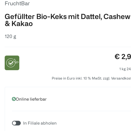
FruchtBar
Gefüllter Bio-Keks mit Dattel, Cashew
& Kakao
120 g
Preis
€ 2,
1 kg 24
Preise in Euro inkl. 10 % MwSt. zzgl. Versandkos
Online lieferbar
In Filiale abholen