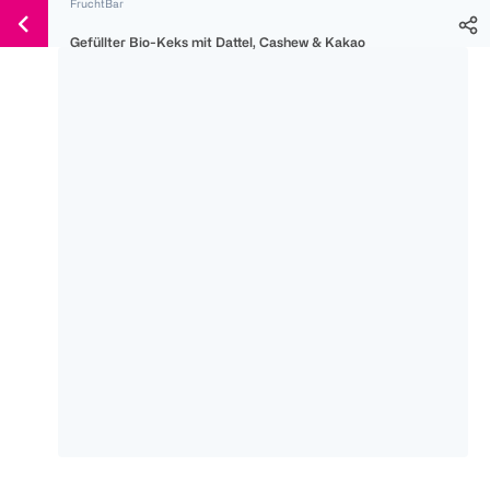
FruchtBar
Weiter
Für
Für
Für
zum
Gefüllter Bio-Keks mit Dattel, Cashew & Kakao
300 Ös
500 Ös
150 Ös
Inhalt
-20%
-10%
-15%