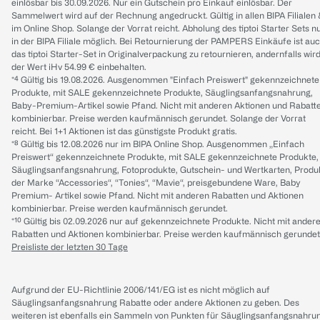
einlösbar bis 30.09.2026. Nur ein Gutschein pro Einkauf einlösbar. Der
Sammelwert wird auf der Rechnung angedruckt. Gültig in allen BIPA Filialen
im Online Shop. Solange der Vorrat reicht. Abholung des tiptoi Starter Sets n
in der BIPA Filiale möglich. Bei Retournierung der PAMPERS Einkäufe ist au
das tiptoi Starter-Set in Originalverpackung zu retournieren, andernfalls wir
der Wert iHv 54.99 € einbehalten.
*⁴ Gültig bis 19.08.2026. Ausgenommen "Einfach Preiswert" gekennzeichnete
Produkte, mit SALE gekennzeichnete Produkte, Säuglingsanfangsnahrung,
Baby-Premium-Artikel sowie Pfand. Nicht mit anderen Aktionen und Rabatt
kombinierbar. Preise werden kaufmännisch gerundet. Solange der Vorrat
reicht. Bei 1+1 Aktionen ist das günstigste Produkt gratis.
*⁸ Gültig bis 12.08.2026 nur im BIPA Online Shop. Ausgenommen „Einfach
Preiswert“ gekennzeichnete Produkte, mit SALE gekennzeichnete Produkte,
Säuglingsanfangsnahrung, Fotoprodukte, Gutschein- und Wertkarten, Produ
der Marke “Accessories“, “Tonies“, “Mavie“, preisgebundene Ware, Baby
Premium- Artikel sowie Pfand. Nicht mit anderen Rabatten und Aktionen
kombinierbar. Preise werden kaufmännisch gerundet.
*¹⁰ Gültig bis 02.09.2026 nur auf gekennzeichnete Produkte. Nicht mit ander
Rabatten und Aktionen kombinierbar. Preise werden kaufmännisch gerundet
Preisliste der letzten 30 Tage
Aufgrund der EU-Richtlinie 2006/141/EG ist es nicht möglich auf
Säuglingsanfangsnahrung Rabatte oder andere Aktionen zu geben. Des
weiteren ist ebenfalls ein Sammeln von Punkten für Säuglingsanfangsnahru