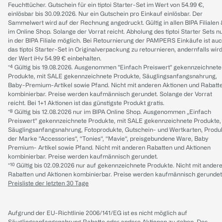
Feuchttücher. Gutschein für ein tiptoi Starter-Set im Wert von 54.99 €,
einlösbar bis 30.09.2026. Nur ein Gutschein pro Einkauf einlösbar. Der
Sammelwert wird auf der Rechnung angedruckt. Gültig in allen BIPA Filialen
im Online Shop. Solange der Vorrat reicht. Abholung des tiptoi Starter Sets n
in der BIPA Filiale möglich. Bei Retournierung der PAMPERS Einkäufe ist au
das tiptoi Starter-Set in Originalverpackung zu retournieren, andernfalls wir
der Wert iHv 54.99 € einbehalten.
*⁴ Gültig bis 19.08.2026. Ausgenommen "Einfach Preiswert" gekennzeichnete
Produkte, mit SALE gekennzeichnete Produkte, Säuglingsanfangsnahrung,
Baby-Premium-Artikel sowie Pfand. Nicht mit anderen Aktionen und Rabatt
kombinierbar. Preise werden kaufmännisch gerundet. Solange der Vorrat
reicht. Bei 1+1 Aktionen ist das günstigste Produkt gratis.
*⁸ Gültig bis 12.08.2026 nur im BIPA Online Shop. Ausgenommen „Einfach
Preiswert“ gekennzeichnete Produkte, mit SALE gekennzeichnete Produkte,
Säuglingsanfangsnahrung, Fotoprodukte, Gutschein- und Wertkarten, Produ
der Marke “Accessories“, “Tonies“, “Mavie“, preisgebundene Ware, Baby
Premium- Artikel sowie Pfand. Nicht mit anderen Rabatten und Aktionen
kombinierbar. Preise werden kaufmännisch gerundet.
*¹⁰ Gültig bis 02.09.2026 nur auf gekennzeichnete Produkte. Nicht mit ander
Rabatten und Aktionen kombinierbar. Preise werden kaufmännisch gerundet
Preisliste der letzten 30 Tage
Aufgrund der EU-Richtlinie 2006/141/EG ist es nicht möglich auf
Säuglingsanfangsnahrung Rabatte oder andere Aktionen zu geben. Des