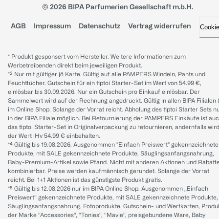
© 2026 BIPA Parfumerien Gesellschaft m.b.H.
AGB
Impressum
Datenschutz
Vertrag widerrufen
Cooki
* Produkt gesponsert vom Hersteller. Weitere Informationen zum
Werbetreibenden direkt beim jeweiligen Produkt.
*³ Nur mit gültiger jö Karte. Gültig auf alle PAMPERS Windeln, Pants und
Feuchttücher. Gutschein für ein tiptoi Starter-Set im Wert von 54.99 €,
einlösbar bis 30.09.2026. Nur ein Gutschein pro Einkauf einlösbar. Der
Sammelwert wird auf der Rechnung angedruckt. Gültig in allen BIPA Filialen
im Online Shop. Solange der Vorrat reicht. Abholung des tiptoi Starter Sets n
in der BIPA Filiale möglich. Bei Retournierung der PAMPERS Einkäufe ist au
das tiptoi Starter-Set in Originalverpackung zu retournieren, andernfalls wir
der Wert iHv 54.99 € einbehalten.
*⁴ Gültig bis 19.08.2026. Ausgenommen "Einfach Preiswert" gekennzeichnete
Produkte, mit SALE gekennzeichnete Produkte, Säuglingsanfangsnahrung,
Baby-Premium-Artikel sowie Pfand. Nicht mit anderen Aktionen und Rabatt
kombinierbar. Preise werden kaufmännisch gerundet. Solange der Vorrat
reicht. Bei 1+1 Aktionen ist das günstigste Produkt gratis.
*⁸ Gültig bis 12.08.2026 nur im BIPA Online Shop. Ausgenommen „Einfach
Preiswert“ gekennzeichnete Produkte, mit SALE gekennzeichnete Produkte,
Säuglingsanfangsnahrung, Fotoprodukte, Gutschein- und Wertkarten, Produ
der Marke “Accessories“, “Tonies“, “Mavie“, preisgebundene Ware, Baby