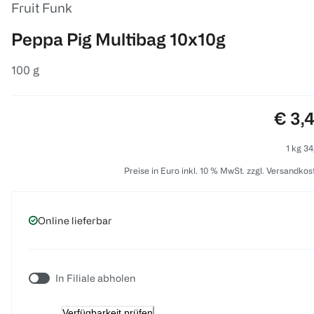
Fruit Funk
Peppa Pig Multibag 10x10g
100 g
Preis
€ 3,
1 kg 34
Preise in Euro inkl. 10 % MwSt. zzgl. Versandkos
Online lieferbar
In Filiale abholen
Verfügbarkeit prüfen