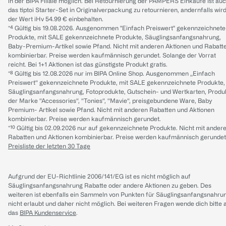
in der BIPA Filiale möglich. Bei Retournierung der PAMPERS Einkäufe ist au
das tiptoi Starter-Set in Originalverpackung zu retournieren, andernfalls wir
der Wert iHv 54.99 € einbehalten.
*⁴ Gültig bis 19.08.2026. Ausgenommen "Einfach Preiswert" gekennzeichnete
Produkte, mit SALE gekennzeichnete Produkte, Säuglingsanfangsnahrung,
Baby-Premium-Artikel sowie Pfand. Nicht mit anderen Aktionen und Rabatt
kombinierbar. Preise werden kaufmännisch gerundet. Solange der Vorrat
reicht. Bei 1+1 Aktionen ist das günstigste Produkt gratis.
*⁸ Gültig bis 12.08.2026 nur im BIPA Online Shop. Ausgenommen „Einfach
Preiswert“ gekennzeichnete Produkte, mit SALE gekennzeichnete Produkte,
Säuglingsanfangsnahrung, Fotoprodukte, Gutschein- und Wertkarten, Produ
der Marke “Accessories“, “Tonies“, “Mavie“, preisgebundene Ware, Baby
Premium- Artikel sowie Pfand. Nicht mit anderen Rabatten und Aktionen
kombinierbar. Preise werden kaufmännisch gerundet.
*¹⁰ Gültig bis 02.09.2026 nur auf gekennzeichnete Produkte. Nicht mit ander
Rabatten und Aktionen kombinierbar. Preise werden kaufmännisch gerundet
Preisliste der letzten 30 Tage
Aufgrund der EU-Richtlinie 2006/141/EG ist es nicht möglich auf
Säuglingsanfangsnahrung Rabatte oder andere Aktionen zu geben. Des
weiteren ist ebenfalls ein Sammeln von Punkten für Säuglingsanfangsnahru
nicht erlaubt und daher nicht möglich.
Bei weiteren Fragen wende dich bitte 
das
BIPA Kundenservice
.