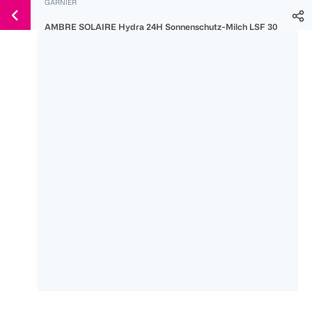
GARNIER
Weiter
Für
Für
Für
zum
AMBRE SOLAIRE Hydra 24H Sonnenschutz-Milch LSF 30
300 Ös
500 Ös
150 Ös
Inhalt
-20%
-10%
-15%