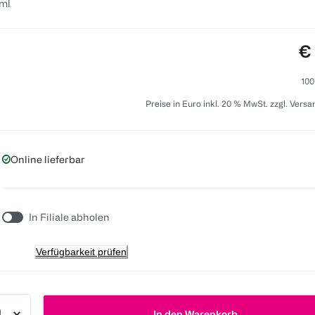
ml
Pr
€
100
Preise in Euro inkl. 20 % MwSt. zzgl. Vers
Online lieferbar
In Filiale abholen
Verfügbarkeit prüfen
In den Warenkorb