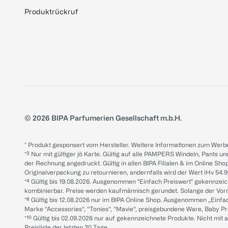
Produktrückruf
© 2026 BIPA Parfumerien Gesellschaft m.b.H.
* Produkt gesponsert vom Hersteller. Weitere Informationen zum Werbe
*³ Nur mit gültiger jö Karte. Gültig auf alle PAMPERS Windeln, Pants un
der Rechnung angedruckt. Gültig in allen BIPA Filialen & im Online Shop
Originalverpackung zu retournieren, andernfalls wird der Wert iHv 54.9
*⁴ Gültig bis 19.08.2026. Ausgenommen "Einfach Preiswert" gekennze
kombinierbar. Preise werden kaufmännisch gerundet. Solange der Vorrat 
*⁸ Gültig bis 12.08.2026 nur im BIPA Online Shop. Ausgenommen „Einf
Marke “Accessories“, “Tonies“, “Mavie“, preisgebundene Ware, Baby P
*¹⁰ Gültig bis 02.09.2026 nur auf gekennzeichnete Produkte. Nicht mi
Preisliste der letzten 30 Tage