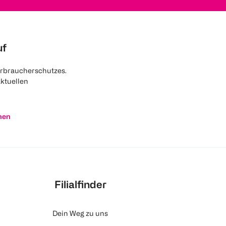
uf
rbraucherschutzes.
aktuellen
nen
Filialfinder
Dein Weg zu uns