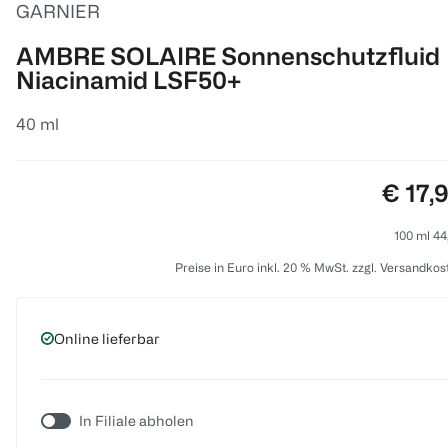
GARNIER
AMBRE SOLAIRE Sonnenschutzfluid
Niacinamid LSF50+
40 ml
Preis:
€ 17,
100 ml 44
Preise in Euro inkl. 20 % MwSt. zzgl. Versandkos
Online lieferbar
In Filiale abholen