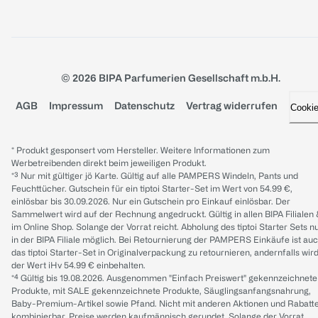
© 2026 BIPA Parfumerien Gesellschaft m.b.H.
AGB
Impressum
Datenschutz
Vertrag widerrufen
Cooki
* Produkt gesponsert vom Hersteller. Weitere Informationen zum
Werbetreibenden direkt beim jeweiligen Produkt.
*³ Nur mit gültiger jö Karte. Gültig auf alle PAMPERS Windeln, Pants und
Feuchttücher. Gutschein für ein tiptoi Starter-Set im Wert von 54.99 €,
einlösbar bis 30.09.2026. Nur ein Gutschein pro Einkauf einlösbar. Der
Sammelwert wird auf der Rechnung angedruckt. Gültig in allen BIPA Filialen
im Online Shop. Solange der Vorrat reicht. Abholung des tiptoi Starter Sets n
in der BIPA Filiale möglich. Bei Retournierung der PAMPERS Einkäufe ist au
das tiptoi Starter-Set in Originalverpackung zu retournieren, andernfalls wir
der Wert iHv 54.99 € einbehalten.
*⁴ Gültig bis 19.08.2026. Ausgenommen "Einfach Preiswert" gekennzeichnete
Produkte, mit SALE gekennzeichnete Produkte, Säuglingsanfangsnahrung,
Baby-Premium-Artikel sowie Pfand. Nicht mit anderen Aktionen und Rabatt
kombinierbar. Preise werden kaufmännisch gerundet. Solange der Vorrat