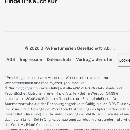
Finde uns auch auf
© 2026 BIPA Parfumerien Gesellschaft m.b.H.
AGB
Impressum
Datenschutz
Vertrag widerrufen
Cooki
* Produkt gesponsert vom Hersteller. Weitere Informationen zum
Werbetreibenden direkt beim jeweiligen Produkt.
*³ Nur mit gültiger jö Karte. Gültig auf alle PAMPERS Windeln, Pants und
Feuchttücher. Gutschein für ein tiptoi Starter-Set im Wert von 54.99 €,
einlösbar bis 30.09.2026. Nur ein Gutschein pro Einkauf einlösbar. Der
Sammelwert wird auf der Rechnung angedruckt. Gültig in allen BIPA Filialen
im Online Shop. Solange der Vorrat reicht. Abholung des tiptoi Starter Sets n
in der BIPA Filiale möglich. Bei Retournierung der PAMPERS Einkäufe ist au
das tiptoi Starter-Set in Originalverpackung zu retournieren, andernfalls wir
der Wert iHv 54.99 € einbehalten.
*⁴ Gültig bis 19.08.2026. Ausgenommen "Einfach Preiswert" gekennzeichnete