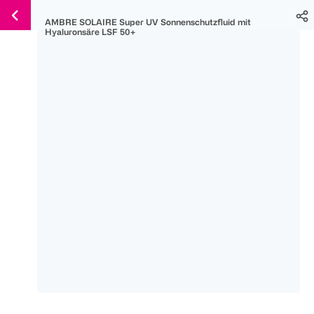
Weiter
Für
Für
Für
AMBRE SOLAIRE Super UV Sonnenschutzfluid mit
zum
300 Ös
500 Ös
150 Ös
Hyaluronsäre LSF 50+
Inhalt
-20%
-10%
-15%