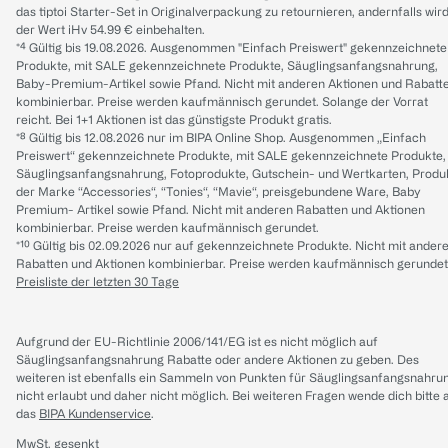
das tiptoi Starter-Set in Originalverpackung zu retournieren, andernfalls wir
der Wert iHv 54.99 € einbehalten.
*⁴ Gültig bis 19.08.2026. Ausgenommen "Einfach Preiswert" gekennzeichnete
Produkte, mit SALE gekennzeichnete Produkte, Säuglingsanfangsnahrung,
Baby-Premium-Artikel sowie Pfand. Nicht mit anderen Aktionen und Rabatt
kombinierbar. Preise werden kaufmännisch gerundet. Solange der Vorrat
reicht. Bei 1+1 Aktionen ist das günstigste Produkt gratis.
*⁸ Gültig bis 12.08.2026 nur im BIPA Online Shop. Ausgenommen „Einfach
Preiswert“ gekennzeichnete Produkte, mit SALE gekennzeichnete Produkte,
Säuglingsanfangsnahrung, Fotoprodukte, Gutschein- und Wertkarten, Produ
der Marke “Accessories“, “Tonies“, “Mavie“, preisgebundene Ware, Baby
Premium- Artikel sowie Pfand. Nicht mit anderen Rabatten und Aktionen
kombinierbar. Preise werden kaufmännisch gerundet.
*¹⁰ Gültig bis 02.09.2026 nur auf gekennzeichnete Produkte. Nicht mit ander
Rabatten und Aktionen kombinierbar. Preise werden kaufmännisch gerundet
Preisliste der letzten 30 Tage
Aufgrund der EU-Richtlinie 2006/141/EG ist es nicht möglich auf
Säuglingsanfangsnahrung Rabatte oder andere Aktionen zu geben. Des
weiteren ist ebenfalls ein Sammeln von Punkten für Säuglingsanfangsnahru
nicht erlaubt und daher nicht möglich.
Bei weiteren Fragen wende dich bitte 
das
BIPA Kundenservice
.
MwSt. gesenkt