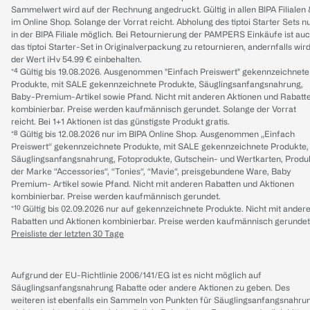
Sammelwert wird auf der Rechnung angedruckt. Gültig in allen BIPA Filialen
im Online Shop. Solange der Vorrat reicht. Abholung des tiptoi Starter Sets n
in der BIPA Filiale möglich. Bei Retournierung der PAMPERS Einkäufe ist au
das tiptoi Starter-Set in Originalverpackung zu retournieren, andernfalls wir
der Wert iHv 54.99 € einbehalten.
*⁴ Gültig bis 19.08.2026. Ausgenommen "Einfach Preiswert" gekennzeichnete
Produkte, mit SALE gekennzeichnete Produkte, Säuglingsanfangsnahrung,
Baby-Premium-Artikel sowie Pfand. Nicht mit anderen Aktionen und Rabatt
kombinierbar. Preise werden kaufmännisch gerundet. Solange der Vorrat
reicht. Bei 1+1 Aktionen ist das günstigste Produkt gratis.
*⁸ Gültig bis 12.08.2026 nur im BIPA Online Shop. Ausgenommen „Einfach
Preiswert“ gekennzeichnete Produkte, mit SALE gekennzeichnete Produkte,
Säuglingsanfangsnahrung, Fotoprodukte, Gutschein- und Wertkarten, Produ
der Marke “Accessories“, “Tonies“, “Mavie“, preisgebundene Ware, Baby
Premium- Artikel sowie Pfand. Nicht mit anderen Rabatten und Aktionen
kombinierbar. Preise werden kaufmännisch gerundet.
*¹⁰ Gültig bis 02.09.2026 nur auf gekennzeichnete Produkte. Nicht mit ander
Rabatten und Aktionen kombinierbar. Preise werden kaufmännisch gerundet
Preisliste der letzten 30 Tage
Aufgrund der EU-Richtlinie 2006/141/EG ist es nicht möglich auf
Säuglingsanfangsnahrung Rabatte oder andere Aktionen zu geben. Des
weiteren ist ebenfalls ein Sammeln von Punkten für Säuglingsanfangsnahru