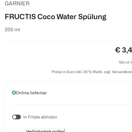
GARNIER
FRUCTIS Coco Water Spülung
200 ml
Preis
€ 3,
100 ml 1
Preise in Euro inkl. 20 % MwSt. zzgl. Versandkos
Online lieferbar
In Filiale abholen
Verfügbarkeit prüfen