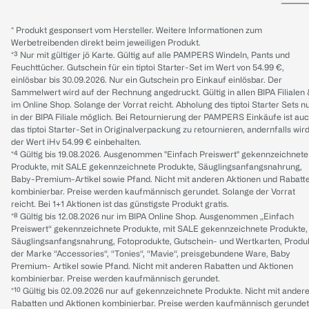
* Produkt gesponsert vom Hersteller. Weitere Informationen zum
Werbetreibenden direkt beim jeweiligen Produkt.
*³ Nur mit gültiger jö Karte. Gültig auf alle PAMPERS Windeln, Pants und
Feuchttücher. Gutschein für ein tiptoi Starter-Set im Wert von 54.99 €,
einlösbar bis 30.09.2026. Nur ein Gutschein pro Einkauf einlösbar. Der
Sammelwert wird auf der Rechnung angedruckt. Gültig in allen BIPA Filialen
im Online Shop. Solange der Vorrat reicht. Abholung des tiptoi Starter Sets n
in der BIPA Filiale möglich. Bei Retournierung der PAMPERS Einkäufe ist au
das tiptoi Starter-Set in Originalverpackung zu retournieren, andernfalls wir
der Wert iHv 54.99 € einbehalten.
*⁴ Gültig bis 19.08.2026. Ausgenommen "Einfach Preiswert" gekennzeichnete
Produkte, mit SALE gekennzeichnete Produkte, Säuglingsanfangsnahrung,
Baby-Premium-Artikel sowie Pfand. Nicht mit anderen Aktionen und Rabatt
kombinierbar. Preise werden kaufmännisch gerundet. Solange der Vorrat
reicht. Bei 1+1 Aktionen ist das günstigste Produkt gratis.
*⁸ Gültig bis 12.08.2026 nur im BIPA Online Shop. Ausgenommen „Einfach
Preiswert“ gekennzeichnete Produkte, mit SALE gekennzeichnete Produkte,
Säuglingsanfangsnahrung, Fotoprodukte, Gutschein- und Wertkarten, Produ
der Marke “Accessories“, “Tonies“, “Mavie“, preisgebundene Ware, Baby
Premium- Artikel sowie Pfand. Nicht mit anderen Rabatten und Aktionen
kombinierbar. Preise werden kaufmännisch gerundet.
*¹⁰ Gültig bis 02.09.2026 nur auf gekennzeichnete Produkte. Nicht mit ander
Rabatten und Aktionen kombinierbar. Preise werden kaufmännisch gerundet