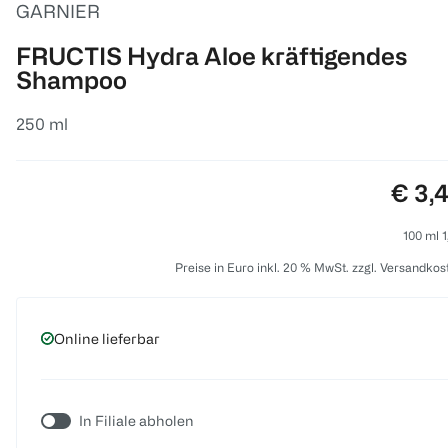
GARNIER
FRUCTIS Hydra Aloe kräftigendes
Shampoo
250 ml
Preis
€ 3,
100 ml 1
Preise in Euro inkl. 20 % MwSt. zzgl. Versandkos
Online lieferbar
In Filiale abholen