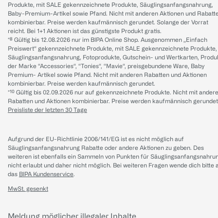
Produkte, mit SALE gekennzeichnete Produkte, Säuglingsanfangsnahrung,
Baby-Premium-Artikel sowie Pfand. Nicht mit anderen Aktionen und Rabatt
kombinierbar. Preise werden kaufmännisch gerundet. Solange der Vorrat
reicht. Bei 1+1 Aktionen ist das günstigste Produkt gratis.
*⁸ Gültig bis 12.08.2026 nur im BIPA Online Shop. Ausgenommen „Einfach
Preiswert“ gekennzeichnete Produkte, mit SALE gekennzeichnete Produkte,
Säuglingsanfangsnahrung, Fotoprodukte, Gutschein- und Wertkarten, Produ
der Marke “Accessories“, “Tonies“, “Mavie“, preisgebundene Ware, Baby
Premium- Artikel sowie Pfand. Nicht mit anderen Rabatten und Aktionen
kombinierbar. Preise werden kaufmännisch gerundet.
*¹⁰ Gültig bis 02.09.2026 nur auf gekennzeichnete Produkte. Nicht mit ander
Rabatten und Aktionen kombinierbar. Preise werden kaufmännisch gerundet
Preisliste der letzten 30 Tage
Aufgrund der EU-Richtlinie 2006/141/EG ist es nicht möglich auf
Säuglingsanfangsnahrung Rabatte oder andere Aktionen zu geben. Des
weiteren ist ebenfalls ein Sammeln von Punkten für Säuglingsanfangsnahru
nicht erlaubt und daher nicht möglich.
Bei weiteren Fragen wende dich bitte 
das
BIPA Kundenservice
.
MwSt. gesenkt
Meldung möglicher illegaler Inhalte