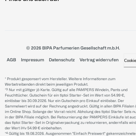
© 2026 BIPA Parfumerien Gesellschaft m.b.H.
AGB
Impressum
Datenschutz
Vertrag widerrufen
Cooki
* Produkt gesponsert vom Hersteller. Weitere Informationen zum
Werbetreibenden direkt beim jeweiligen Produkt.
*³ Nur mit gültiger jö Karte. Gültig auf alle PAMPERS Windeln, Pants und
Feuchttücher. Gutschein für ein tiptoi Starter-Set im Wert von 54.99 €,
einlösbar bis 30.09.2026. Nur ein Gutschein pro Einkauf einlösbar. Der
Sammelwert wird auf der Rechnung angedruckt. Gültig in allen BIPA Filialen
im Online Shop. Solange der Vorrat reicht. Abholung des tiptoi Starter Sets n
in der BIPA Filiale möglich. Bei Retournierung der PAMPERS Einkäufe ist au
das tiptoi Starter-Set in Originalverpackung zu retournieren, andernfalls wir
der Wert iHv 54.99 € einbehalten.
*⁴ Gültig bis 19.08.2026. Ausgenommen "Einfach Preiswert" gekennzeichnete