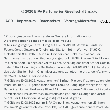
© 2026 BIPA Parfumerien Gesellschaft m.b.H.
AGB
Impressum
Datenschutz
Vertrag widerrufen
Cooki
* Produkt gesponsert vom Hersteller. Weitere Informationen zum
Werbetreibenden direkt beim jeweiligen Produkt.
*³ Nur mit gültiger jö Karte. Gültig auf alle PAMPERS Windeln, Pants und
Feuchttücher. Gutschein für ein tiptoi Starter-Set im Wert von 54.99 €,
einlösbar bis 30.09.2026. Nur ein Gutschein pro Einkauf einlösbar. Der
Sammelwert wird auf der Rechnung angedruckt. Gültig in allen BIPA Filialen
im Online Shop. Solange der Vorrat reicht. Abholung des tiptoi Starter Sets n
in der BIPA Filiale möglich. Bei Retournierung der PAMPERS Einkäufe ist au
das tiptoi Starter-Set in Originalverpackung zu retournieren, andernfalls wir
der Wert iHv 54.99 € einbehalten.
*⁴ Gültig bis 19.08.2026. Ausgenommen "Einfach Preiswert" gekennzeichnete
Produkte, mit SALE gekennzeichnete Produkte, Säuglingsanfangsnahrung,
Baby-Premium-Artikel sowie Pfand. Nicht mit anderen Aktionen und Rabatt
kombinierbar. Preise werden kaufmännisch gerundet. Solange der Vorrat
reicht. Bei 1+1 Aktionen ist das günstigste Produkt gratis.
*⁸ Gültig bis 12.08.2026 nur im BIPA Online Shop. Ausgenommen „Einfach
Preiswert“ gekennzeichnete Produkte, mit SALE gekennzeichnete Produkte,