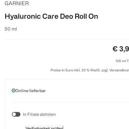
GARNIER
Hyaluronic Care Deo Roll On
50 ml
Preis
€ 3,
100 ml 7
Preise in Euro inkl. 20 % MwSt. zzgl. Versandkos
Online lieferbar
In Filiale abholen
Verfügbarkeit prüfen