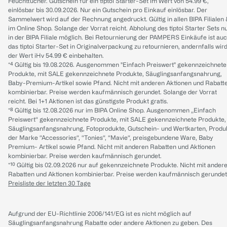
Feuchttücher. Gutschein für ein tiptoi Starter-Set im Wert von 54.99 €,
einlösbar bis 30.09.2026. Nur ein Gutschein pro Einkauf einlösbar. Der
Sammelwert wird auf der Rechnung angedruckt. Gültig in allen BIPA Filialen
im Online Shop. Solange der Vorrat reicht. Abholung des tiptoi Starter Sets n
in der BIPA Filiale möglich. Bei Retournierung der PAMPERS Einkäufe ist au
das tiptoi Starter-Set in Originalverpackung zu retournieren, andernfalls wir
der Wert iHv 54.99 € einbehalten.
*⁴ Gültig bis 19.08.2026. Ausgenommen "Einfach Preiswert" gekennzeichnete
Produkte, mit SALE gekennzeichnete Produkte, Säuglingsanfangsnahrung,
Baby-Premium-Artikel sowie Pfand. Nicht mit anderen Aktionen und Rabatt
kombinierbar. Preise werden kaufmännisch gerundet. Solange der Vorrat
reicht. Bei 1+1 Aktionen ist das günstigste Produkt gratis.
*⁸ Gültig bis 12.08.2026 nur im BIPA Online Shop. Ausgenommen „Einfach
Preiswert“ gekennzeichnete Produkte, mit SALE gekennzeichnete Produkte,
Säuglingsanfangsnahrung, Fotoprodukte, Gutschein- und Wertkarten, Produ
der Marke “Accessories“, “Tonies“, “Mavie“, preisgebundene Ware, Baby
Premium- Artikel sowie Pfand. Nicht mit anderen Rabatten und Aktionen
kombinierbar. Preise werden kaufmännisch gerundet.
*¹⁰ Gültig bis 02.09.2026 nur auf gekennzeichnete Produkte. Nicht mit ander
Rabatten und Aktionen kombinierbar. Preise werden kaufmännisch gerundet
Preisliste der letzten 30 Tage
Aufgrund der EU-Richtlinie 2006/141/EG ist es nicht möglich auf
Säuglingsanfangsnahrung Rabatte oder andere Aktionen zu geben. Des