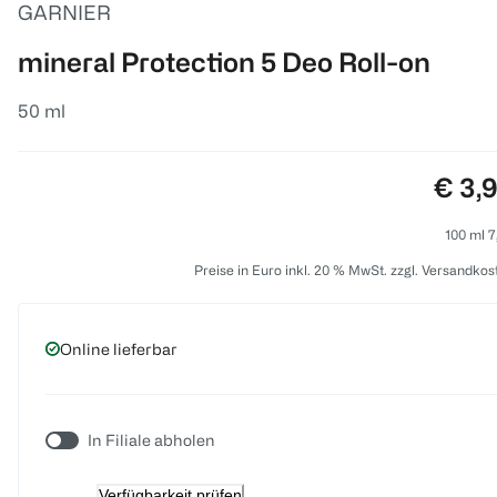
GARNIER
mineral Protection 5 Deo Roll-on
50 ml
Preis
€ 3,
100 ml 7
Preise in Euro inkl. 20 % MwSt. zzgl. Versandkos
Online lieferbar
In Filiale abholen
Verfügbarkeit prüfen