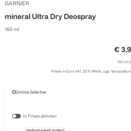
GARNIER
mineral Ultra Dry Deospray
150 ml
Preis
€ 3,
100 ml 2
Preise in Euro inkl. 20 % MwSt. zzgl. Versandkos
Online lieferbar
In Filiale abholen
Verfügbarkeit prüfen