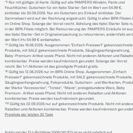
*³ Nur mit gültiger jö Karte. Gültig auf alle PAMPERS Windeln, Pants und
Feuchttücher. Gutschein für ein tiptoi Starter-Set im Wert von 54.99 €,
einlösbar bis 30.09.2026. Nur ein Gutschein pro Einkauf einlösbar. Der
Sammelwert wird auf der Rechnung angedruckt. Gültig in allen BIPA Filialen
im Online Shop. Solange der Vorrat reicht. Abholung des tiptoi Starter Sets n
in der BIPA Filiale möglich. Bei Retournierung der PAMPERS Einkäufe ist au
das tiptoi Starter-Set in Originalverpackung zu retournieren, andernfalls wir
der Wert iHv 54.99 € einbehalten.
*⁴ Gültig bis 19.08.2026. Ausgenommen "Einfach Preiswert" gekennzeichnete
Produkte, mit SALE gekennzeichnete Produkte, Säuglingsanfangsnahrung,
Baby-Premium-Artikel sowie Pfand. Nicht mit anderen Aktionen und Rabatt
kombinierbar. Preise werden kaufmännisch gerundet. Solange der Vorrat
reicht. Bei 1+1 Aktionen ist das günstigste Produkt gratis.
*⁸ Gültig bis 12.08.2026 nur im BIPA Online Shop. Ausgenommen „Einfach
Preiswert“ gekennzeichnete Produkte, mit SALE gekennzeichnete Produkte,
Säuglingsanfangsnahrung, Fotoprodukte, Gutschein- und Wertkarten, Produ
der Marke “Accessories“, “Tonies“, “Mavie“, preisgebundene Ware, Baby
Premium- Artikel sowie Pfand. Nicht mit anderen Rabatten und Aktionen
kombinierbar. Preise werden kaufmännisch gerundet.
*¹⁰ Gültig bis 02.09.2026 nur auf gekennzeichnete Produkte. Nicht mit ander
Rabatten und Aktionen kombinierbar. Preise werden kaufmännisch gerundet
Preisliste der letzten 30 Tage
Aufgrund der EU-Richtlinie 2006/141/EG ist es nicht möglich auf