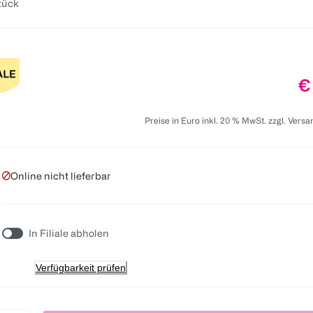
tück
Pr
€
Preise in Euro inkl. 20 % MwSt. zzgl. Vers
Online nicht lieferbar
In Filiale abholen
Verfügbarkeit prüfen