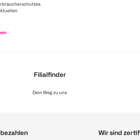
rbraucherschutzes.
aktuellen
nen
Filialfinder
Dein Weg zu uns
 bezahlen
Wir sind zertif