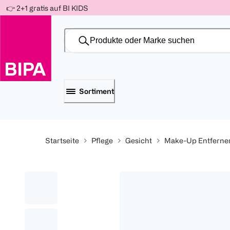
Weiter
👉 2+1 gratis auf BI KIDS
Für
Für
Für
zum
300 Ös
500 Ös
150 Ös
Inhalt
-20%
-10%
-15%
Sortiment
Startseite
Pflege
Gesicht
Make-Up Entferne