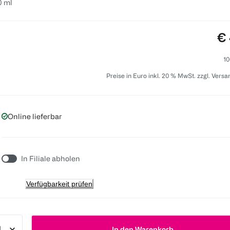
0 ml
Pr
€ 
10
Preise in Euro inkl. 20 % MwSt. zzgl. Vers
Online lieferbar
In Filiale abholen
Verfügbarkeit prüfen
In den Warenkorb