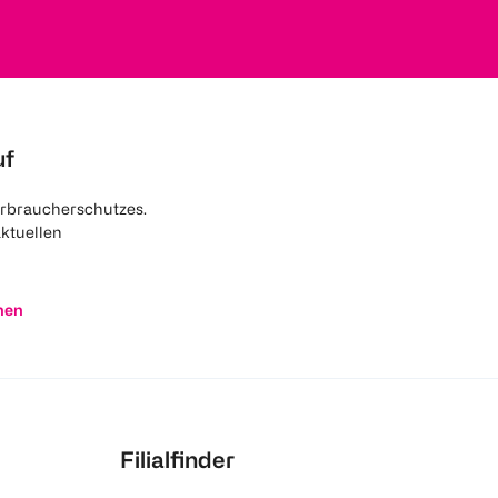
uf
rbraucherschutzes.
aktuellen
nen
Filialfinder