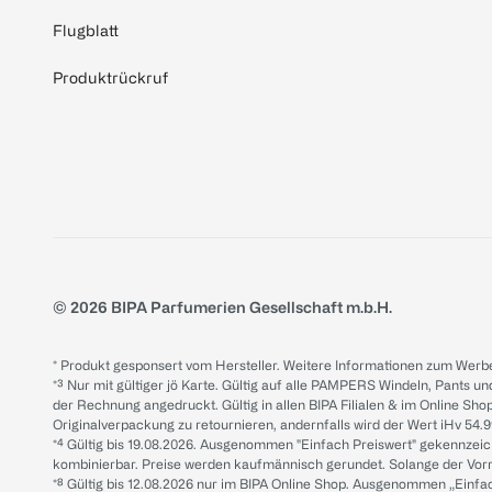
Flugblatt
Produktrückruf
© 2026 BIPA Parfumerien Gesellschaft m.b.H.
* Produkt gesponsert vom Hersteller. Weitere Informationen zum Werbe
*³ Nur mit gültiger jö Karte. Gültig auf alle PAMPERS Windeln, Pants un
der Rechnung angedruckt. Gültig in allen BIPA Filialen & im Online Shop
Originalverpackung zu retournieren, andernfalls wird der Wert iHv 54.9
*⁴ Gültig bis 19.08.2026. Ausgenommen "Einfach Preiswert" gekennze
kombinierbar. Preise werden kaufmännisch gerundet. Solange der Vorrat 
*⁸ Gültig bis 12.08.2026 nur im BIPA Online Shop. Ausgenommen „Einf