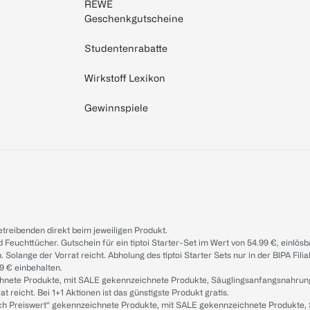
REWE
Geschenkgutscheine
Studentenrabatte
Wirkstoff Lexikon
Gewinnspiele
treibenden direkt beim jeweiligen Produkt.
d Feuchttücher. Gutschein für ein tiptoi Starter-Set im Wert von 54.99 €, einlö
. Solange der Vorrat reicht. Abholung des tiptoi Starter Sets nur in der BIPA Fil
9 € einbehalten.
ichnete Produkte, mit SALE gekennzeichnete Produkte, Säuglingsanfangsnahrun
reicht. Bei 1+1 Aktionen ist das günstigste Produkt gratis.
ach Preiswert“ gekennzeichnete Produkte, mit SALE gekennzeichnete Produkte,