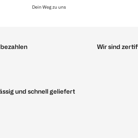
Dein Weg zu uns
 bezahlen
Wir sind zertif
ässig und schnell geliefert