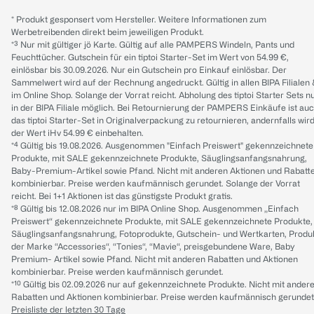
* Produkt gesponsert vom Hersteller. Weitere Informationen zum
Werbetreibenden direkt beim jeweiligen Produkt.
*³ Nur mit gültiger jö Karte. Gültig auf alle PAMPERS Windeln, Pants und
Feuchttücher. Gutschein für ein tiptoi Starter-Set im Wert von 54.99 €,
einlösbar bis 30.09.2026. Nur ein Gutschein pro Einkauf einlösbar. Der
Sammelwert wird auf der Rechnung angedruckt. Gültig in allen BIPA Filialen
im Online Shop. Solange der Vorrat reicht. Abholung des tiptoi Starter Sets n
in der BIPA Filiale möglich. Bei Retournierung der PAMPERS Einkäufe ist au
das tiptoi Starter-Set in Originalverpackung zu retournieren, andernfalls wir
der Wert iHv 54.99 € einbehalten.
*⁴ Gültig bis 19.08.2026. Ausgenommen "Einfach Preiswert" gekennzeichnete
Produkte, mit SALE gekennzeichnete Produkte, Säuglingsanfangsnahrung,
Baby-Premium-Artikel sowie Pfand. Nicht mit anderen Aktionen und Rabatt
kombinierbar. Preise werden kaufmännisch gerundet. Solange der Vorrat
reicht. Bei 1+1 Aktionen ist das günstigste Produkt gratis.
*⁸ Gültig bis 12.08.2026 nur im BIPA Online Shop. Ausgenommen „Einfach
Preiswert“ gekennzeichnete Produkte, mit SALE gekennzeichnete Produkte,
Säuglingsanfangsnahrung, Fotoprodukte, Gutschein- und Wertkarten, Produ
der Marke “Accessories“, “Tonies“, “Mavie“, preisgebundene Ware, Baby
Premium- Artikel sowie Pfand. Nicht mit anderen Rabatten und Aktionen
kombinierbar. Preise werden kaufmännisch gerundet.
*¹⁰ Gültig bis 02.09.2026 nur auf gekennzeichnete Produkte. Nicht mit ander
Rabatten und Aktionen kombinierbar. Preise werden kaufmännisch gerundet
Preisliste der letzten 30 Tage