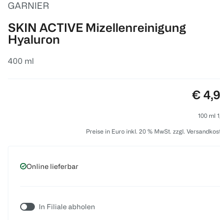
GARNIER
SKIN ACTIVE Mizellenreinigung
Hyaluron
400 ml
Preis
€ 4,
100 ml 1
Preise in Euro inkl. 20 % MwSt. zzgl. Versandkos
Online lieferbar
In Filiale abholen