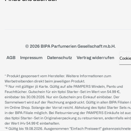
© 2026 BIPA Parfumerien Gesellschaft m.b.H.
AGB
Impressum
Datenschutz
Vertrag widerrufen
Cooki
* Produkt gesponsert vom Hersteller. Weitere Informationen zum
Werbetreibenden direkt beim jeweiligen Produkt.
*³ Nur mit gültiger jö Karte. Gültig auf alle PAMPERS Windeln, Pants und
Feuchttücher. Gutschein für ein tiptoi Starter-Set im Wert von 54.99 €,
einlösbar bis 30.09.2026. Nur ein Gutschein pro Einkauf einlösbar. Der
Sammelwert wird auf der Rechnung angedruckt. Gültig in allen BIPA Filialen
im Online Shop. Solange der Vorrat reicht. Abholung des tiptoi Starter Sets n
in der BIPA Filiale möglich. Bei Retournierung der PAMPERS Einkäufe ist au
das tiptoi Starter-Set in Originalverpackung zu retournieren, andernfalls wir
der Wert iHv 54.99 € einbehalten.
*⁴ Gültig bis 19.08.2026. Ausgenommen "Einfach Preiswert" gekennzeichnete