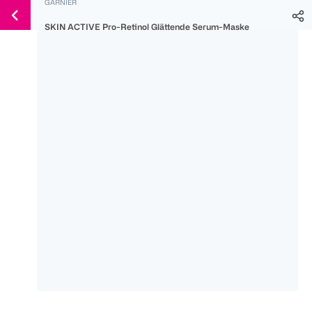
GARNIER
Weiter
Für
Für
Für
zum
SKIN ACTIVE Pro-Retinol Glättende Serum-Maske
300 Ös
500 Ös
150 Ös
Inhalt
-20%
-10%
-15%