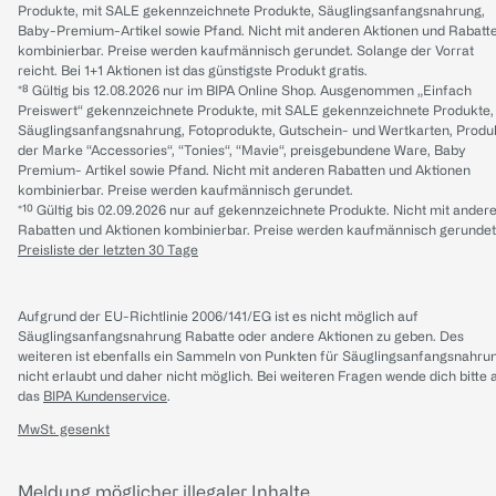
Produkte, mit SALE gekennzeichnete Produkte, Säuglingsanfangsnahrung,
Baby-Premium-Artikel sowie Pfand. Nicht mit anderen Aktionen und Rabatt
kombinierbar. Preise werden kaufmännisch gerundet. Solange der Vorrat
reicht. Bei 1+1 Aktionen ist das günstigste Produkt gratis.
*⁸ Gültig bis 12.08.2026 nur im BIPA Online Shop. Ausgenommen „Einfach
Preiswert“ gekennzeichnete Produkte, mit SALE gekennzeichnete Produkte,
Säuglingsanfangsnahrung, Fotoprodukte, Gutschein- und Wertkarten, Produ
der Marke “Accessories“, “Tonies“, “Mavie“, preisgebundene Ware, Baby
Premium- Artikel sowie Pfand. Nicht mit anderen Rabatten und Aktionen
kombinierbar. Preise werden kaufmännisch gerundet.
*¹⁰ Gültig bis 02.09.2026 nur auf gekennzeichnete Produkte. Nicht mit ander
Rabatten und Aktionen kombinierbar. Preise werden kaufmännisch gerundet
Preisliste der letzten 30 Tage
Aufgrund der EU-Richtlinie 2006/141/EG ist es nicht möglich auf
Säuglingsanfangsnahrung Rabatte oder andere Aktionen zu geben. Des
weiteren ist ebenfalls ein Sammeln von Punkten für Säuglingsanfangsnahru
nicht erlaubt und daher nicht möglich.
Bei weiteren Fragen wende dich bitte 
das
BIPA Kundenservice
.
MwSt. gesenkt
Meldung möglicher illegaler Inhalte