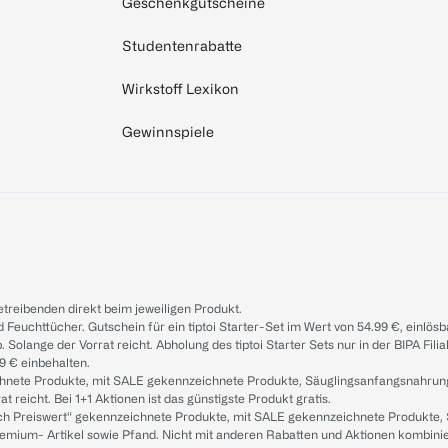
Geschenkgutscheine
Studentenrabatte
Wirkstoff Lexikon
Gewinnspiele
treibenden direkt beim jeweiligen Produkt.
d Feuchttücher. Gutschein für ein tiptoi Starter-Set im Wert von 54.99 €, einlö
. Solange der Vorrat reicht. Abholung des tiptoi Starter Sets nur in der BIPA Fil
9 € einbehalten.
ichnete Produkte, mit SALE gekennzeichnete Produkte, Säuglingsanfangsnahrun
reicht. Bei 1+1 Aktionen ist das günstigste Produkt gratis.
ach Preiswert“ gekennzeichnete Produkte, mit SALE gekennzeichnete Produkte,
remium- Artikel sowie Pfand. Nicht mit anderen Rabatten und Aktionen kombini