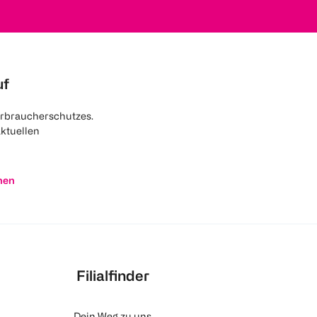
uf
rbraucherschutzes.
aktuellen
nen
Filialfinder
Dein Weg zu uns