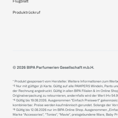
Flugblatt
Produktrückruf
© 2026 BIPA Parfumerien Gesellschaft m.b.H.
* Produkt gesponsert vom Hersteller. Weitere Informationen zum Werbe
*³ Nur mit gültiger jö Karte. Gültig auf alle PAMPERS Windeln, Pants un
der Rechnung angedruckt. Gültig in allen BIPA Filialen & im Online Shop
Originalverpackung zu retournieren, andernfalls wird der Wert iHv 54.9
*⁴ Gültig bis 19.08.2026. Ausgenommen "Einfach Preiswert" gekennze
kombinierbar. Preise werden kaufmännisch gerundet. Solange der Vorrat 
*⁸ Gültig bis 12.08.2026 nur im BIPA Online Shop. Ausgenommen „Einf
Marke “Accessories“, “Tonies“, “Mavie“, preisgebundene Ware, Baby P