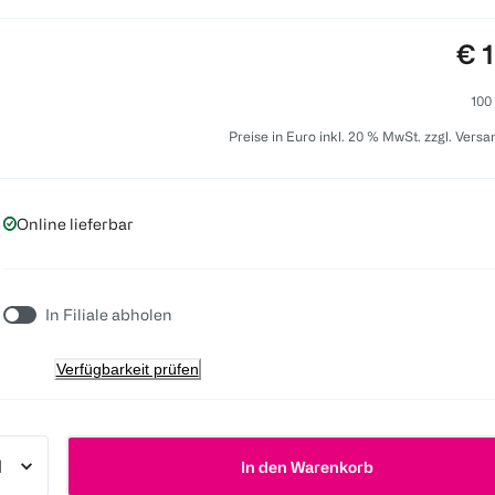
Pre
€ 
100
Preise in Euro inkl. 20 % MwSt. zzgl. Vers
Online lieferbar
In Filiale abholen
Verfügbarkeit prüfen
In den Warenkorb