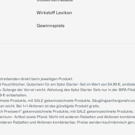
Wirkstoff Lexikon
Gewinnspiele
treibenden direkt beim jeweiligen Produkt.
d Feuchttücher. Gutschein für ein tiptoi Starter-Set im Wert von 54.99 €, einlö
. Solange der Vorrat reicht. Abholung des tiptoi Starter Sets nur in der BIPA Fil
9 € einbehalten.
ichnete Produkte, mit SALE gekennzeichnete Produkte, Säuglingsanfangsnahrun
reicht. Bei 1+1 Aktionen ist das günstigste Produkt gratis.
ach Preiswert“ gekennzeichnete Produkte, mit SALE gekennzeichnete Produkte,
remium- Artikel sowie Pfand. Nicht mit anderen Rabatten und Aktionen kombini
t anderen Rabatten und Aktionen kombinierbar. Preise werden kaufmännisch ger