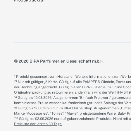
© 2026 BIPA Parfumerien Gesellschaft m.b.H.
* Produkt gesponsert vom Hersteller. Weitere Informationen zum Werbe
*³ Nur mit gültiger jö Karte. Gültig auf alle PAMPERS Windeln, Pants un
der Rechnung angedruckt. Gültig in allen BIPA Filialen & im Online Shop
Originalverpackung zu retournieren, andernfalls wird der Wert iHv 54.9
*⁴ Gültig bis 19.08.2026. Ausgenommen "Einfach Preiswert" gekennze
kombinierbar. Preise werden kaufmännisch gerundet. Solange der Vorrat 
*⁸ Gültig bis 12.08.2026 nur im BIPA Online Shop. Ausgenommen „Einf
Marke “Accessories“, “Tonies“, “Mavie“, preisgebundene Ware, Baby P
*¹⁰ Gültig bis 02.09.2026 nur auf gekennzeichnete Produkte. Nicht mi
Preisliste der letzten 30 Tage