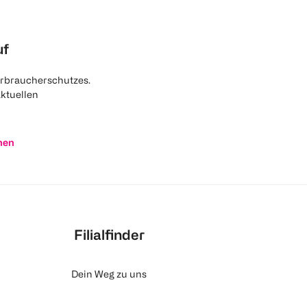
uf
rbraucherschutzes.
aktuellen
nen
Filialfinder
Dein Weg zu uns