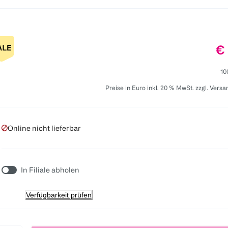
Pr
€ 
10
Preise in Euro inkl. 20 % MwSt. zzgl. Vers
Online nicht lieferbar
In Filiale abholen
Verfügbarkeit prüfen