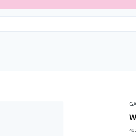
GA
W
40