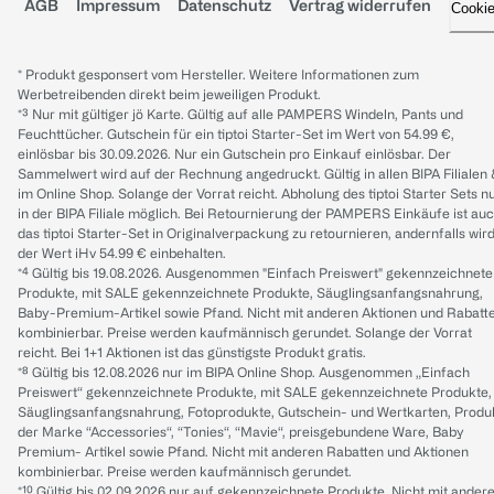
AGB
Impressum
Datenschutz
Vertrag widerrufen
Cooki
* Produkt gesponsert vom Hersteller. Weitere Informationen zum
Werbetreibenden direkt beim jeweiligen Produkt.
*³ Nur mit gültiger jö Karte. Gültig auf alle PAMPERS Windeln, Pants und
Feuchttücher. Gutschein für ein tiptoi Starter-Set im Wert von 54.99 €,
einlösbar bis 30.09.2026. Nur ein Gutschein pro Einkauf einlösbar. Der
Sammelwert wird auf der Rechnung angedruckt. Gültig in allen BIPA Filialen
im Online Shop. Solange der Vorrat reicht. Abholung des tiptoi Starter Sets n
in der BIPA Filiale möglich. Bei Retournierung der PAMPERS Einkäufe ist au
das tiptoi Starter-Set in Originalverpackung zu retournieren, andernfalls wir
der Wert iHv 54.99 € einbehalten.
*⁴ Gültig bis 19.08.2026. Ausgenommen "Einfach Preiswert" gekennzeichnete
Produkte, mit SALE gekennzeichnete Produkte, Säuglingsanfangsnahrung,
Baby-Premium-Artikel sowie Pfand. Nicht mit anderen Aktionen und Rabatt
kombinierbar. Preise werden kaufmännisch gerundet. Solange der Vorrat
reicht. Bei 1+1 Aktionen ist das günstigste Produkt gratis.
*⁸ Gültig bis 12.08.2026 nur im BIPA Online Shop. Ausgenommen „Einfach
Preiswert“ gekennzeichnete Produkte, mit SALE gekennzeichnete Produkte,
Säuglingsanfangsnahrung, Fotoprodukte, Gutschein- und Wertkarten, Produ
der Marke “Accessories“, “Tonies“, “Mavie“, preisgebundene Ware, Baby
Premium- Artikel sowie Pfand. Nicht mit anderen Rabatten und Aktionen
kombinierbar. Preise werden kaufmännisch gerundet.
*¹⁰ Gültig bis 02.09.2026 nur auf gekennzeichnete Produkte. Nicht mit ander