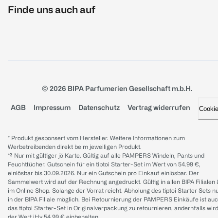
Finde uns auch auf
© 2026 BIPA Parfumerien Gesellschaft m.b.H.
AGB
Impressum
Datenschutz
Vertrag widerrufen
Cooki
* Produkt gesponsert vom Hersteller. Weitere Informationen zum
Werbetreibenden direkt beim jeweiligen Produkt.
*³ Nur mit gültiger jö Karte. Gültig auf alle PAMPERS Windeln, Pants und
Feuchttücher. Gutschein für ein tiptoi Starter-Set im Wert von 54.99 €,
einlösbar bis 30.09.2026. Nur ein Gutschein pro Einkauf einlösbar. Der
Sammelwert wird auf der Rechnung angedruckt. Gültig in allen BIPA Filialen
im Online Shop. Solange der Vorrat reicht. Abholung des tiptoi Starter Sets n
in der BIPA Filiale möglich. Bei Retournierung der PAMPERS Einkäufe ist au
das tiptoi Starter-Set in Originalverpackung zu retournieren, andernfalls wir
der Wert iHv 54.99 € einbehalten.