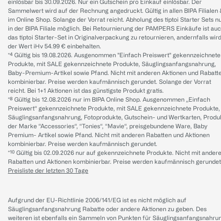
einlösbar bis 30.09.2026. Nur ein Gutschein pro Einkauf einlösbar. Der
Sammelwert wird auf der Rechnung angedruckt. Gültig in allen BIPA Filialen
im Online Shop. Solange der Vorrat reicht. Abholung des tiptoi Starter Sets n
in der BIPA Filiale möglich. Bei Retournierung der PAMPERS Einkäufe ist au
das tiptoi Starter-Set in Originalverpackung zu retournieren, andernfalls wir
der Wert iHv 54.99 € einbehalten.
*⁴ Gültig bis 19.08.2026. Ausgenommen "Einfach Preiswert" gekennzeichnete
Produkte, mit SALE gekennzeichnete Produkte, Säuglingsanfangsnahrung,
Baby-Premium-Artikel sowie Pfand. Nicht mit anderen Aktionen und Rabatt
kombinierbar. Preise werden kaufmännisch gerundet. Solange der Vorrat
reicht. Bei 1+1 Aktionen ist das günstigste Produkt gratis.
*⁸ Gültig bis 12.08.2026 nur im BIPA Online Shop. Ausgenommen „Einfach
Preiswert“ gekennzeichnete Produkte, mit SALE gekennzeichnete Produkte,
Säuglingsanfangsnahrung, Fotoprodukte, Gutschein- und Wertkarten, Produ
der Marke “Accessories“, “Tonies“, “Mavie“, preisgebundene Ware, Baby
Premium- Artikel sowie Pfand. Nicht mit anderen Rabatten und Aktionen
kombinierbar. Preise werden kaufmännisch gerundet.
*¹⁰ Gültig bis 02.09.2026 nur auf gekennzeichnete Produkte. Nicht mit ander
Rabatten und Aktionen kombinierbar. Preise werden kaufmännisch gerundet
Preisliste der letzten 30 Tage
Aufgrund der EU-Richtlinie 2006/141/EG ist es nicht möglich auf
Säuglingsanfangsnahrung Rabatte oder andere Aktionen zu geben. Des
weiteren ist ebenfalls ein Sammeln von Punkten für Säuglingsanfangsnahru