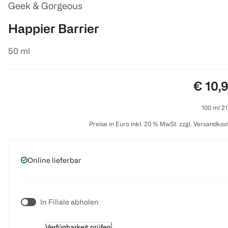
Geek & Gorgeous
Happier Barrier
50 ml
Preis:
€ 10,
100 ml 21
Preise in Euro inkl. 20 % MwSt. zzgl. Versandkos
Online lieferbar
In Filiale abholen
Verfügbarkeit prüfen