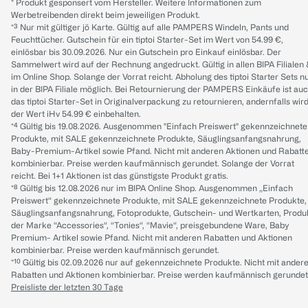
* Produkt gesponsert vom Hersteller. Weitere Informationen zum
Werbetreibenden direkt beim jeweiligen Produkt.
*³ Nur mit gültiger jö Karte. Gültig auf alle PAMPERS Windeln, Pants und
Feuchttücher. Gutschein für ein tiptoi Starter-Set im Wert von 54.99 €,
einlösbar bis 30.09.2026. Nur ein Gutschein pro Einkauf einlösbar. Der
Sammelwert wird auf der Rechnung angedruckt. Gültig in allen BIPA Filialen
im Online Shop. Solange der Vorrat reicht. Abholung des tiptoi Starter Sets n
in der BIPA Filiale möglich. Bei Retournierung der PAMPERS Einkäufe ist au
das tiptoi Starter-Set in Originalverpackung zu retournieren, andernfalls wir
der Wert iHv 54.99 € einbehalten.
*⁴ Gültig bis 19.08.2026. Ausgenommen "Einfach Preiswert" gekennzeichnete
Produkte, mit SALE gekennzeichnete Produkte, Säuglingsanfangsnahrung,
Baby-Premium-Artikel sowie Pfand. Nicht mit anderen Aktionen und Rabatt
kombinierbar. Preise werden kaufmännisch gerundet. Solange der Vorrat
reicht. Bei 1+1 Aktionen ist das günstigste Produkt gratis.
*⁸ Gültig bis 12.08.2026 nur im BIPA Online Shop. Ausgenommen „Einfach
Preiswert“ gekennzeichnete Produkte, mit SALE gekennzeichnete Produkte,
Säuglingsanfangsnahrung, Fotoprodukte, Gutschein- und Wertkarten, Produ
der Marke “Accessories“, “Tonies“, “Mavie“, preisgebundene Ware, Baby
Premium- Artikel sowie Pfand. Nicht mit anderen Rabatten und Aktionen
kombinierbar. Preise werden kaufmännisch gerundet.
*¹⁰ Gültig bis 02.09.2026 nur auf gekennzeichnete Produkte. Nicht mit ander
Rabatten und Aktionen kombinierbar. Preise werden kaufmännisch gerundet
Preisliste der letzten 30 Tage