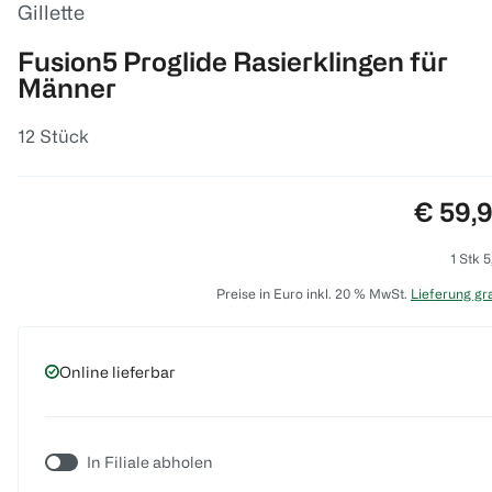
Gillette
Fusion5 Proglide Rasierklingen für
Männer
12 Stück
Preis:
€ 59,
1 Stk 5
Preise in Euro inkl. 20 % MwSt.
Lieferung gra
Online lieferbar
In Filiale abholen