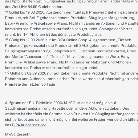
das tiptoi Starter-Set in Originalverpackung zu retournieren, andernfalls wir
der Wert iHv 54.99 € einbehalten.
*⁴ Gültig bis 19.08.2026. Ausgenommen "Einfach Preiswert" gekennzeichnete
Produkte, mit SALE gekennzeichnete Produkte, Säuglingsanfangsnahrung,
Baby-Premium-Artikel sowie Pfand. Nicht mit anderen Aktionen und Rabatt
kombinierbar. Preise werden kaufmännisch gerundet. Solange der Vorrat
reicht. Bei 1+1 Aktionen ist das günstigste Produkt gratis.
*⁸ Gültig bis 12.08.2026 nur im BIPA Online Shop. Ausgenommen „Einfach
Preiswert“ gekennzeichnete Produkte, mit SALE gekennzeichnete Produkte,
Säuglingsanfangsnahrung, Fotoprodukte, Gutschein- und Wertkarten, Produ
der Marke “Accessories“, “Tonies“, “Mavie“, preisgebundene Ware, Baby
Premium- Artikel sowie Pfand. Nicht mit anderen Rabatten und Aktionen
kombinierbar. Preise werden kaufmännisch gerundet.
*¹⁰ Gültig bis 02.09.2026 nur auf gekennzeichnete Produkte. Nicht mit ander
Rabatten und Aktionen kombinierbar. Preise werden kaufmännisch gerundet
Preisliste der letzten 30 Tage
Aufgrund der EU-Richtlinie 2006/141/EG ist es nicht möglich auf
Säuglingsanfangsnahrung Rabatte oder andere Aktionen zu geben. Des
weiteren ist ebenfalls ein Sammeln von Punkten für Säuglingsanfangsnahru
nicht erlaubt und daher nicht möglich.
Bei weiteren Fragen wende dich bitte 
das
BIPA Kundenservice
.
MwSt. gesenkt