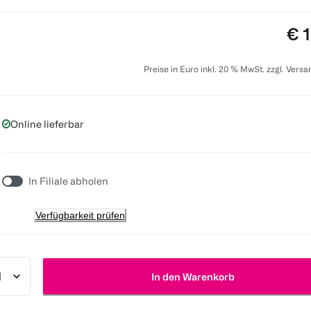
Pre
€ 
Preise in Euro inkl. 20 % MwSt. zzgl. Vers
Online lieferbar
In Filiale abholen
Verfügbarkeit prüfen
In den Warenkorb