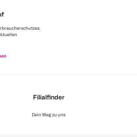
uf
rbraucherschutzes.
aktuellen
nen
Filialfinder
Dein Weg zu uns