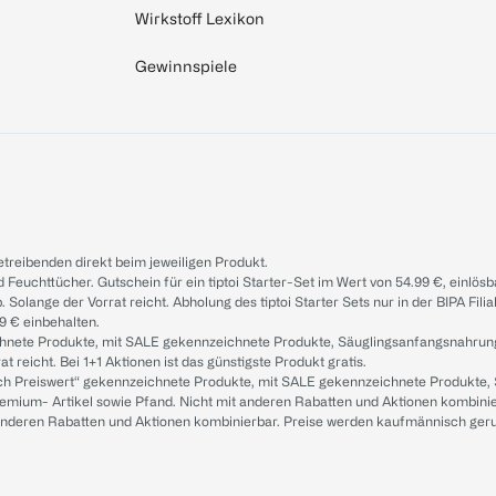
Wirkstoff Lexikon
Gewinnspiele
treibenden direkt beim jeweiligen Produkt.
d Feuchttücher. Gutschein für ein tiptoi Starter-Set im Wert von 54.99 €, einlö
. Solange der Vorrat reicht. Abholung des tiptoi Starter Sets nur in der BIPA Fil
9 € einbehalten.
ichnete Produkte, mit SALE gekennzeichnete Produkte, Säuglingsanfangsnahrun
reicht. Bei 1+1 Aktionen ist das günstigste Produkt gratis.
ach Preiswert“ gekennzeichnete Produkte, mit SALE gekennzeichnete Produkte,
remium- Artikel sowie Pfand. Nicht mit anderen Rabatten und Aktionen kombini
t anderen Rabatten und Aktionen kombinierbar. Preise werden kaufmännisch ger