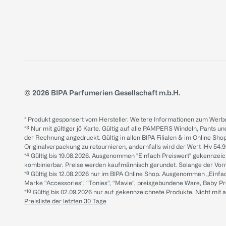
© 2026 BIPA Parfumerien Gesellschaft m.b.H.
* Produkt gesponsert vom Hersteller. Weitere Informationen zum Werbe
*³ Nur mit gültiger jö Karte. Gültig auf alle PAMPERS Windeln, Pants un
der Rechnung angedruckt. Gültig in allen BIPA Filialen & im Online Shop
Originalverpackung zu retournieren, andernfalls wird der Wert iHv 54.9
*⁴ Gültig bis 19.08.2026. Ausgenommen "Einfach Preiswert" gekennze
kombinierbar. Preise werden kaufmännisch gerundet. Solange der Vorrat 
*⁸ Gültig bis 12.08.2026 nur im BIPA Online Shop. Ausgenommen „Einf
Marke “Accessories“, “Tonies“, “Mavie“, preisgebundene Ware, Baby P
*¹⁰ Gültig bis 02.09.2026 nur auf gekennzeichnete Produkte. Nicht mi
Preisliste der letzten 30 Tage