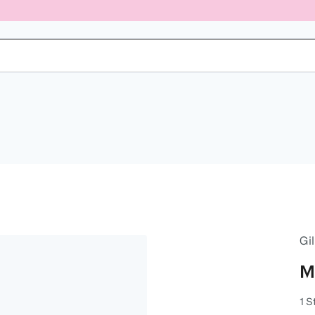
Gil
M
1 S