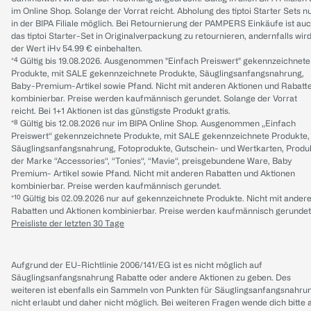
im Online Shop. Solange der Vorrat reicht. Abholung des tiptoi Starter Sets n
in der BIPA Filiale möglich. Bei Retournierung der PAMPERS Einkäufe ist au
das tiptoi Starter-Set in Originalverpackung zu retournieren, andernfalls wir
der Wert iHv 54.99 € einbehalten.
*⁴ Gültig bis 19.08.2026. Ausgenommen "Einfach Preiswert" gekennzeichnete
Produkte, mit SALE gekennzeichnete Produkte, Säuglingsanfangsnahrung,
Baby-Premium-Artikel sowie Pfand. Nicht mit anderen Aktionen und Rabatt
kombinierbar. Preise werden kaufmännisch gerundet. Solange der Vorrat
reicht. Bei 1+1 Aktionen ist das günstigste Produkt gratis.
*⁸ Gültig bis 12.08.2026 nur im BIPA Online Shop. Ausgenommen „Einfach
Preiswert“ gekennzeichnete Produkte, mit SALE gekennzeichnete Produkte,
Säuglingsanfangsnahrung, Fotoprodukte, Gutschein- und Wertkarten, Produ
der Marke “Accessories“, “Tonies“, “Mavie“, preisgebundene Ware, Baby
Premium- Artikel sowie Pfand. Nicht mit anderen Rabatten und Aktionen
kombinierbar. Preise werden kaufmännisch gerundet.
*¹⁰ Gültig bis 02.09.2026 nur auf gekennzeichnete Produkte. Nicht mit ander
Rabatten und Aktionen kombinierbar. Preise werden kaufmännisch gerundet
Preisliste der letzten 30 Tage
Aufgrund der EU-Richtlinie 2006/141/EG ist es nicht möglich auf
Säuglingsanfangsnahrung Rabatte oder andere Aktionen zu geben. Des
weiteren ist ebenfalls ein Sammeln von Punkten für Säuglingsanfangsnahru
nicht erlaubt und daher nicht möglich.
Bei weiteren Fragen wende dich bitte 