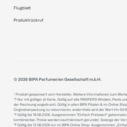
Flugblatt
Produktrückruf
© 2026 BIPA Parfumerien Gesellschaft m.b.H.
* Produkt gesponsert vom Hersteller. Weitere Informationen zum Werbe
*³ Nur mit gültiger jö Karte. Gültig auf alle PAMPERS Windeln, Pants un
der Rechnung angedruckt. Gültig in allen BIPA Filialen & im Online Shop
Originalverpackung zu retournieren, andernfalls wird der Wert iHv 54.9
*⁴ Gültig bis 19.08.2026. Ausgenommen "Einfach Preiswert" gekennze
kombinierbar. Preise werden kaufmännisch gerundet. Solange der Vorrat 
*⁸ Gültig bis 12.08.2026 nur im BIPA Online Shop. Ausgenommen „Einf