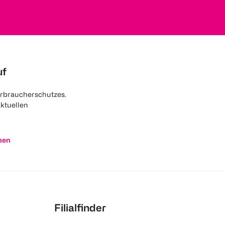
uf
rbraucherschutzes.
aktuellen
nen
Filialfinder