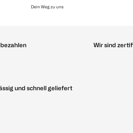
Dein Weg zu uns
 bezahlen
Wir sind zertif
ässig und schnell geliefert