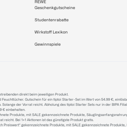
REWE
Geschenkgutscheine
Studentenrabatte
Wirkstoff Lexikon
Gewinnspiele
treibenden direkt beim jeweiligen Produkt.
d Feuchttücher. Gutschein für ein tiptoi Starter-Set im Wert von 54.99 €, einlö
. Solange der Vorrat reicht. Abholung des tiptoi Starter Sets nur in der BIPA Fil
9 € einbehalten.
ichnete Produkte, mit SALE gekennzeichnete Produkte, Säuglingsanfangsnahrun
reicht. Bei 1+1 Aktionen ist das günstigste Produkt gratis.
ach Preiswert“ gekennzeichnete Produkte, mit SALE gekennzeichnete Produkte,