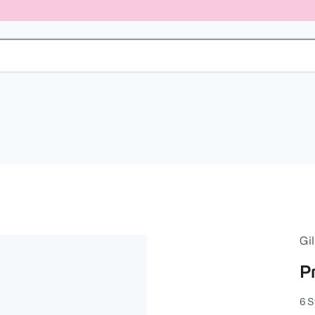
Gil
P
6 S