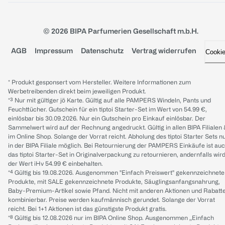
© 2026 BIPA Parfumerien Gesellschaft m.b.H.
AGB
Impressum
Datenschutz
Vertrag widerrufen
Cooki
* Produkt gesponsert vom Hersteller. Weitere Informationen zum
Werbetreibenden direkt beim jeweiligen Produkt.
*³ Nur mit gültiger jö Karte. Gültig auf alle PAMPERS Windeln, Pants und
Feuchttücher. Gutschein für ein tiptoi Starter-Set im Wert von 54.99 €,
einlösbar bis 30.09.2026. Nur ein Gutschein pro Einkauf einlösbar. Der
Sammelwert wird auf der Rechnung angedruckt. Gültig in allen BIPA Filialen
im Online Shop. Solange der Vorrat reicht. Abholung des tiptoi Starter Sets n
in der BIPA Filiale möglich. Bei Retournierung der PAMPERS Einkäufe ist au
das tiptoi Starter-Set in Originalverpackung zu retournieren, andernfalls wir
der Wert iHv 54.99 € einbehalten.
*⁴ Gültig bis 19.08.2026. Ausgenommen "Einfach Preiswert" gekennzeichnete
Produkte, mit SALE gekennzeichnete Produkte, Säuglingsanfangsnahrung,
Baby-Premium-Artikel sowie Pfand. Nicht mit anderen Aktionen und Rabatt
kombinierbar. Preise werden kaufmännisch gerundet. Solange der Vorrat
reicht. Bei 1+1 Aktionen ist das günstigste Produkt gratis.
*⁸ Gültig bis 12.08.2026 nur im BIPA Online Shop. Ausgenommen „Einfach