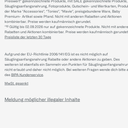
Preiswert“ gekennzeichnete Produkte, mit SALE gekennzeichnete Produkte,
Säuglingsanfangsnahrung, Fotoprodukte, Gutschein- und Wertkarten, Produ
der Marke “Accessories“, “Tonies“, “Mavie“, preisgebundene Ware, Baby
Premium- Artikel sowie Pfand. Nicht mit anderen Rabatten und Aktionen
kombinierbar. Preise werden kaufmännisch gerundet.
*¹⁰ Gültig bis 02.09.2026 nur auf gekennzeichnete Produkte. Nicht mit ander
Rabatten und Aktionen kombinierbar. Preise werden kaufmännisch gerundet
Preisliste der letzten 30 Tage
Aufgrund der EU-Richtlinie 2006/141/EG ist es nicht möglich auf
Säuglingsanfangsnahrung Rabatte oder andere Aktionen zu geben. Des
weiteren ist ebenfalls ein Sammeln von Punkten für Säuglingsanfangsnahru
nicht erlaubt und daher nicht möglich.
Bei weiteren Fragen wende dich bitte 
das
BIPA Kundenservice
.
MwSt. gesenkt
Meldung möglicher illegaler Inhalte