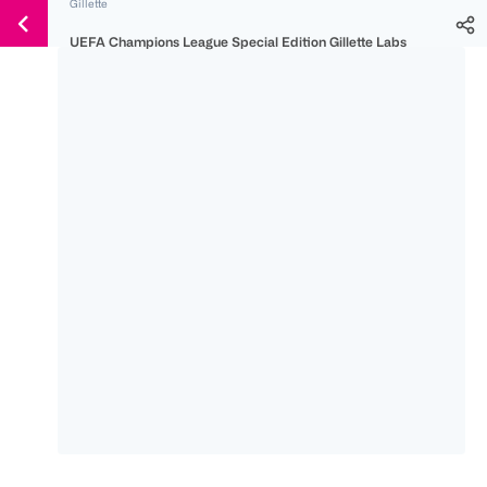
Gillette
Weiter
Für
Für
Für
zum
UEFA Champions League Special Edition Gillette Labs
300 Ös
500 Ös
150 Ös
Inhalt
-20%
-10%
-15%