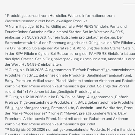
* Produkt gesponsert vom Hersteller. Weitere Informationen zum
Werbetreibenden direkt beim jeweiligen Produkt.
*³ Nur mit gültiger jö Karte. Gültig auf alle PAMPERS Windeln, Pants und
Feuchttücher. Gutschein für ein tiptoi Starter-Set im Wert von 54.99 €,
einlösbar bis 30.09.2026. Nur ein Gutschein pro Einkauf einlösbar. Der
Sammelwert wird auf der Rechnung angedruckt. Gültig in allen BIPA Filialen
im Online Shop. Solange der Vorrat reicht. Abholung des tiptoi Starter Sets n
in der BIPA Filiale möglich. Bei Retournierung der PAMPERS Einkäufe ist au
das tiptoi Starter-Set in Originalverpackung zu retournieren, andernfalls wir
der Wert iHv 54.99 € einbehalten.
*⁴ Gültig bis 19.08.2026. Ausgenommen "Einfach Preiswert" gekennzeichnete
Produkte, mit SALE gekennzeichnete Produkte, Säuglingsanfangsnahrung,
Baby-Premium-Artikel sowie Pfand. Nicht mit anderen Aktionen und Rabatt
kombinierbar. Preise werden kaufmännisch gerundet. Solange der Vorrat
reicht. Bei 1+1 Aktionen ist das günstigste Produkt gratis.
*⁸ Gültig bis 12.08.2026 nur im BIPA Online Shop. Ausgenommen „Einfach
Preiswert“ gekennzeichnete Produkte, mit SALE gekennzeichnete Produkte,
Säuglingsanfangsnahrung, Fotoprodukte, Gutschein- und Wertkarten, Produ
der Marke “Accessories“, “Tonies“, “Mavie“, preisgebundene Ware, Baby
Premium- Artikel sowie Pfand. Nicht mit anderen Rabatten und Aktionen
kombinierbar. Preise werden kaufmännisch gerundet.
*¹⁰ Gültig bis 02.09.2026 nur auf gekennzeichnete Produkte. Nicht mit ander
Rabatten und Aktionen kombinierbar. Preise werden kaufmännisch gerundet