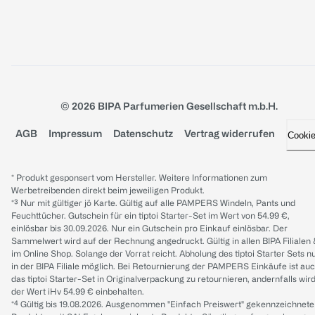
© 2026 BIPA Parfumerien Gesellschaft m.b.H.
AGB
Impressum
Datenschutz
Vertrag widerrufen
Cooki
* Produkt gesponsert vom Hersteller. Weitere Informationen zum
Werbetreibenden direkt beim jeweiligen Produkt.
*³ Nur mit gültiger jö Karte. Gültig auf alle PAMPERS Windeln, Pants und
Feuchttücher. Gutschein für ein tiptoi Starter-Set im Wert von 54.99 €,
einlösbar bis 30.09.2026. Nur ein Gutschein pro Einkauf einlösbar. Der
Sammelwert wird auf der Rechnung angedruckt. Gültig in allen BIPA Filialen
im Online Shop. Solange der Vorrat reicht. Abholung des tiptoi Starter Sets n
in der BIPA Filiale möglich. Bei Retournierung der PAMPERS Einkäufe ist au
das tiptoi Starter-Set in Originalverpackung zu retournieren, andernfalls wir
der Wert iHv 54.99 € einbehalten.
*⁴ Gültig bis 19.08.2026. Ausgenommen "Einfach Preiswert" gekennzeichnete