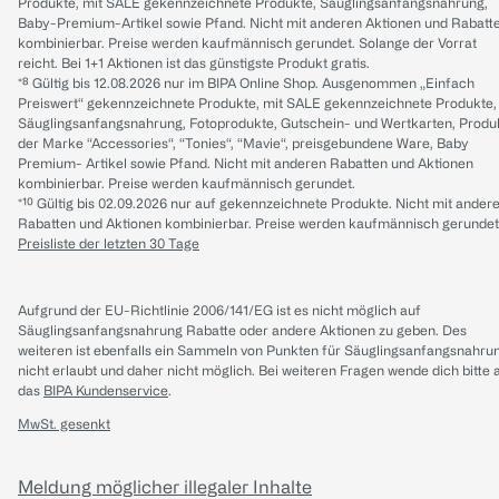
Produkte, mit SALE gekennzeichnete Produkte, Säuglingsanfangsnahrung,
Baby-Premium-Artikel sowie Pfand. Nicht mit anderen Aktionen und Rabatt
kombinierbar. Preise werden kaufmännisch gerundet. Solange der Vorrat
reicht. Bei 1+1 Aktionen ist das günstigste Produkt gratis.
*⁸ Gültig bis 12.08.2026 nur im BIPA Online Shop. Ausgenommen „Einfach
Preiswert“ gekennzeichnete Produkte, mit SALE gekennzeichnete Produkte,
Säuglingsanfangsnahrung, Fotoprodukte, Gutschein- und Wertkarten, Produ
der Marke “Accessories“, “Tonies“, “Mavie“, preisgebundene Ware, Baby
Premium- Artikel sowie Pfand. Nicht mit anderen Rabatten und Aktionen
kombinierbar. Preise werden kaufmännisch gerundet.
*¹⁰ Gültig bis 02.09.2026 nur auf gekennzeichnete Produkte. Nicht mit ander
Rabatten und Aktionen kombinierbar. Preise werden kaufmännisch gerundet
Preisliste der letzten 30 Tage
Aufgrund der EU-Richtlinie 2006/141/EG ist es nicht möglich auf
Säuglingsanfangsnahrung Rabatte oder andere Aktionen zu geben. Des
weiteren ist ebenfalls ein Sammeln von Punkten für Säuglingsanfangsnahru
nicht erlaubt und daher nicht möglich.
Bei weiteren Fragen wende dich bitte 
das
BIPA Kundenservice
.
MwSt. gesenkt
Meldung möglicher illegaler Inhalte