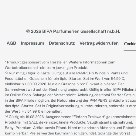
© 2026 BIPA Parfumerien Gesellschaft m.b.H.
AGB
Impressum
Datenschutz
Vertrag widerrufen
Cooki
* Produkt gesponsert vom Hersteller. Weitere Informationen zum
Werbetreibenden direkt beim jeweiligen Produkt.
*³ Nur mit gültiger jö Karte. Gültig auf alle PAMPERS Windeln, Pants und
Feuchttücher. Gutschein für ein tiptoi Starter-Set im Wert von 54.99 €,
einlösbar bis 30.09.2026. Nur ein Gutschein pro Einkauf einlösbar. Der
Sammelwert wird auf der Rechnung angedruckt. Gültig in allen BIPA Filialen
im Online Shop. Solange der Vorrat reicht. Abholung des tiptoi Starter Sets n
in der BIPA Filiale möglich. Bei Retournierung der PAMPERS Einkäufe ist au
das tiptoi Starter-Set in Originalverpackung zu retournieren, andernfalls wir
der Wert iHv 54.99 € einbehalten.
*⁴ Gültig bis 19.08.2026. Ausgenommen "Einfach Preiswert" gekennzeichnete
Produkte, mit SALE gekennzeichnete Produkte, Säuglingsanfangsnahrung,
Baby-Premium-Artikel sowie Pfand. Nicht mit anderen Aktionen und Rabatt
kombinierbar. Preise werden kaufmännisch gerundet. Solange der Vorrat