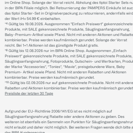
im Online Shop. Solange der Vorrat reicht. Abholung des tiptoi Starter Sets n
in der BIPA Filiale möglich. Bei Retournierung der PAMPERS Einkäufe ist au
das tiptoi Starter-Set in Originalverpackung zu retournieren, andernfalls wir
der Wert iHv 54.99 € einbehalten.
*⁴ Gültig bis 19.08.2026. Ausgenommen "Einfach Preiswert" gekennzeichnete
Produkte, mit SALE gekennzeichnete Produkte, Säuglingsanfangsnahrung,
Baby-Premium-Artikel sowie Pfand. Nicht mit anderen Aktionen und Rabatt
kombinierbar. Preise werden kaufmännisch gerundet. Solange der Vorrat
reicht. Bei 1+1 Aktionen ist das günstigste Produkt gratis.
*⁸ Gültig bis 12.08.2026 nur im BIPA Online Shop. Ausgenommen „Einfach
Preiswert“ gekennzeichnete Produkte, mit SALE gekennzeichnete Produkte,
Säuglingsanfangsnahrung, Fotoprodukte, Gutschein- und Wertkarten, Produ
der Marke “Accessories“, “Tonies“, “Mavie“, preisgebundene Ware, Baby
Premium- Artikel sowie Pfand. Nicht mit anderen Rabatten und Aktionen
kombinierbar. Preise werden kaufmännisch gerundet.
*¹⁰ Gültig bis 02.09.2026 nur auf gekennzeichnete Produkte. Nicht mit ander
Rabatten und Aktionen kombinierbar. Preise werden kaufmännisch gerundet
Preisliste der letzten 30 Tage
Aufgrund der EU-Richtlinie 2006/141/EG ist es nicht möglich auf
Säuglingsanfangsnahrung Rabatte oder andere Aktionen zu geben. Des
weiteren ist ebenfalls ein Sammeln von Punkten für Säuglingsanfangsnahru
nicht erlaubt und daher nicht möglich.
Bei weiteren Fragen wende dich bitte 
das
BIPA Kundenservice
.