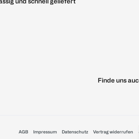
ässig und schnell geliefert
Finde uns auc
AGB
Impressum
Datenschutz
Vertrag widerrufen