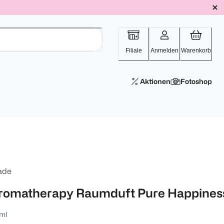
Filiale
Anmelden
Warenkorb
Aktionen
Fotoshop
ade
romatherapy Raumduft Pure Happines
ml