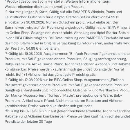
* Produkt gesponsert vom Hersteller. Weitere Informationen zum
Werbetreibenden direkt beim jeweiligen Produkt.
*³ Nur mit gültiger jö Karte. Gültig auf alle PAMPERS Windeln, Pants und
Feuchttücher. Gutschein für ein tiptoi Starter-Set im Wert von 54.99 €,
einlösbar bis 30.09.2026. Nur ein Gutschein pro Einkauf einlösbar. Der
Sammelwert wird auf der Rechnung angedruckt. Gültig in allen BIPA Filialen
im Online Shop. Solange der Vorrat reicht. Abholung des tiptoi Starter Sets n
in der BIPA Filiale möglich. Bei Retournierung der PAMPERS Einkäufe ist au
das tiptoi Starter-Set in Originalverpackung zu retournieren, andernfalls wir
der Wert iHv 54.99 € einbehalten.
*⁴ Gültig bis 19.08.2026. Ausgenommen "Einfach Preiswert" gekennzeichnete
Produkte, mit SALE gekennzeichnete Produkte, Säuglingsanfangsnahrung,
Baby-Premium-Artikel sowie Pfand. Nicht mit anderen Aktionen und Rabatt
kombinierbar. Preise werden kaufmännisch gerundet. Solange der Vorrat
reicht. Bei 1+1 Aktionen ist das günstigste Produkt gratis.
*⁸ Gültig bis 12.08.2026 nur im BIPA Online Shop. Ausgenommen „Einfach
Preiswert“ gekennzeichnete Produkte, mit SALE gekennzeichnete Produkte,
Säuglingsanfangsnahrung, Fotoprodukte, Gutschein- und Wertkarten, Produ
der Marke “Accessories“, “Tonies“, “Mavie“, preisgebundene Ware, Baby
Premium- Artikel sowie Pfand. Nicht mit anderen Rabatten und Aktionen
kombinierbar. Preise werden kaufmännisch gerundet.
*¹⁰ Gültig bis 02.09.2026 nur auf gekennzeichnete Produkte. Nicht mit ander
Rabatten und Aktionen kombinierbar. Preise werden kaufmännisch gerundet
Preisliste der letzten 30 Tage