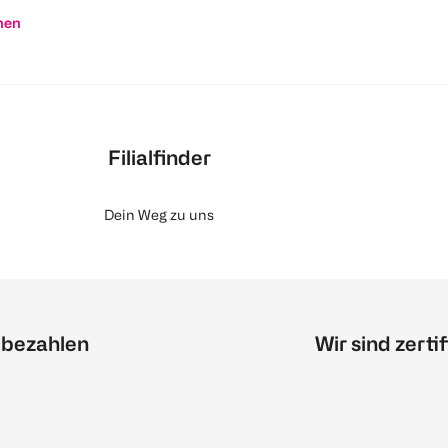
nen
Filialfinder
Dein Weg zu uns
 bezahlen
Wir sind zertif