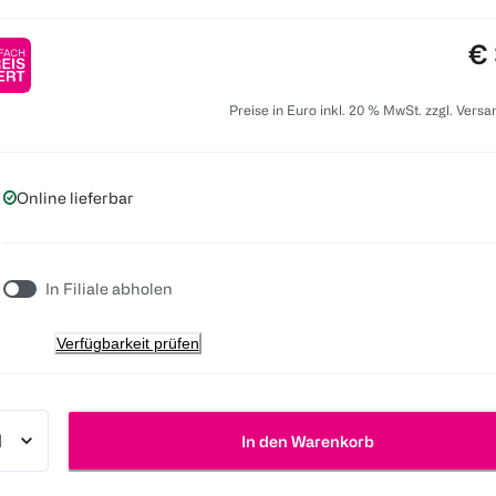
Pr
€ 
Preise in Euro inkl. 20 % MwSt. zzgl. Vers
Online lieferbar
In Filiale abholen
Verfügbarkeit prüfen
In den Warenkorb