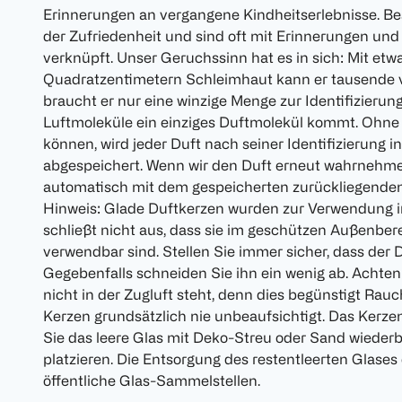
Erinnerungen an vergangene Kindheitserlebnisse. Be
der Zufriedenheit und sind oft mit Erinnerungen u
verknüpft. Unser Geruchssinn hat es in sich: Mit etw
Quadratzentimetern Schleimhaut kann er tausende 
braucht er nur eine winzige Menge zur Identifizierung:
Luftmoleküle ein einziges Duftmolekül kommt. Ohne 
können, wird jeder Duft nach seiner Identifizierung in
abgespeichert. Wenn wir den Duft erneut wahrnehme
automatisch mit dem gespeicherten zurückliegenden E
Hinweis: Glade Duftkerzen wurden zur Verwendung i
schließt nicht aus, dass sie im geschützen Außenber
verwendbar sind. Stellen Sie immer sicher, dass der Do
Gegebenfalls schneiden Sie ihn ein wenig ab. Achten 
nicht in der Zugluft steht, denn dies begünstigt Rau
Kerzen grundsätzlich nie unbeaufsichtigt. Das Kerze
Sie das leere Glas mit Deko-Streu oder Sand wiederbef
platzieren. Die Entsorgung des restentleerten Glases
öffentliche Glas-Sammelstellen.