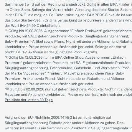
Sammelwert wird auf der Rechnung angedruckt. Gültig in allen BIPA Filialen
im Online Shop. Solange der Vorrat reicht. Abholung des tiptoi Starter Sets n
in der BIPA Filiale möglich. Bei Retournierung der PAMPERS Einkäufe ist au
das tiptoi Starter-Set in Originalverpackung zu retournieren, andernfalls wir
der Wert iHv 54.99 € einbehalten.
*⁴ Gültig bis 19.08.2026. Ausgenommen "Einfach Preiswert" gekennzeichnete
Produkte, mit SALE gekennzeichnete Produkte, Säuglingsanfangsnahrung,
Baby-Premium-Artikel sowie Pfand. Nicht mit anderen Aktionen und Rabatt
kombinierbar. Preise werden kaufmännisch gerundet. Solange der Vorrat
reicht. Bei 1+1 Aktionen ist das günstigste Produkt gratis.
*⁸ Gültig bis 12.08.2026 nur im BIPA Online Shop. Ausgenommen „Einfach
Preiswert“ gekennzeichnete Produkte, mit SALE gekennzeichnete Produkte,
Säuglingsanfangsnahrung, Fotoprodukte, Gutschein- und Wertkarten, Produ
der Marke “Accessories“, “Tonies“, “Mavie“, preisgebundene Ware, Baby
Premium- Artikel sowie Pfand. Nicht mit anderen Rabatten und Aktionen
kombinierbar. Preise werden kaufmännisch gerundet.
*¹⁰ Gültig bis 02.09.2026 nur auf gekennzeichnete Produkte. Nicht mit ander
Rabatten und Aktionen kombinierbar. Preise werden kaufmännisch gerundet
Preisliste der letzten 30 Tage
Aufgrund der EU-Richtlinie 2006/141/EG ist es nicht möglich auf
Säuglingsanfangsnahrung Rabatte oder andere Aktionen zu geben. Des
weiteren ist ebenfalls ein Sammeln von Punkten für Säuglingsanfangsnahru